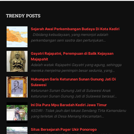
TRENDY POSTS
Sejarah Awal Perkembangan Budaya Di Kota Kediri
Dibidang kebudayaan, yang menonjol adalah
perkembangan seni sastra dan pertunjukan...
Gayatri Rajapatni, Perempuan di Balik Kejayaan
Majapahit
Adalah watak Rajapatni Gayatri yang agung, sehingga
mereka menjelma pemimpin besar sedunia, yang...
Hubungan Garis Keturunan Sunan Gunung Jati Di
Sulawesi
Keturunan Sunan Gunung Jati di Sulawesi Anak
keturunan Sunan Gunung Jati di Sulawesi berasal...
Ini Dia Pura Mpu Baradah Kediri Jawa Timur
KEDIRI : Tidak jauh dari lokasi Sendang Tirta Kamandanu
yang terletak di Desa Menang Kecamatan...
Situs Bersejarah Pager Ukir Ponorogo