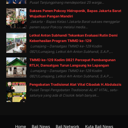
Pusat Tanjungpinang mendeportasi 25 warga...
Sukses Panen Pokcoy Hidroponik, Bapas Jakarta Barat
Wujudkan Pangan Mandiri
Jakarta - Bapas Kelas I Jakarta Barat sukses menggelar
panen sayur Pokcoy melalui media...
Letkol Anton Subhandi Tekankan Evaluasi Rutin Demi
Keberhasilan Program TMMD ke-129
Lumajang – Dansatgas TMMD ke-129 Kodim
0821/Lumajang, Letkol Arh Anton Subhandi, S.A.P.,...
TMMD ke-129 Kodim 0821 Percepat Pembangunan
RTLH, Dansatgas Turun Langsung ke Lapangan
Lumajang – Dansatgas TMMD ke-129 Kodim
0821/Lumajang, Letkol Arh Anton Subhandi, S.A.P.,...
Pengobatan Tradisional Alat Vital Cibadak H.Abdulazis
Pusat Terapi Pengobatan Tradisional ALAT VITAL, satu-
satunya yang ada di Cisolok telah banyak...
Home
Bali News
Bali Network
Kuta Bali News