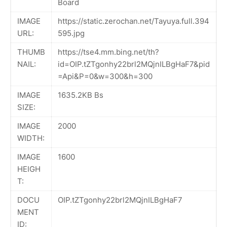
Board
IMAGE
https://static.zerochan.net/Tayuya.full.394
URL:
595.jpg
THUMB
https://tse4.mm.bing.net/th?
NAIL:
id=OIP.tZTgonhy22brl2MQjnILBgHaF7&pid
=Api&P=0&w=300&h=300
IMAGE
1635.2KB Bs
SIZE:
IMAGE
2000
WIDTH:
IMAGE
1600
HEIGH
T:
DOCU
OIP.tZTgonhy22brl2MQjnILBgHaF7
MENT
ID: