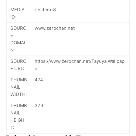
MEDIA
resitem-8
ID:
SOURC
www.zerochan.net
E
DOMAI
N:
SOURC
https://www.zerochan.net/Tayuya,Wallpap
E URL:
er
THUMB
474
NAIL
WIDTH:
THUMB
379
NAIL
HEIGH
T: