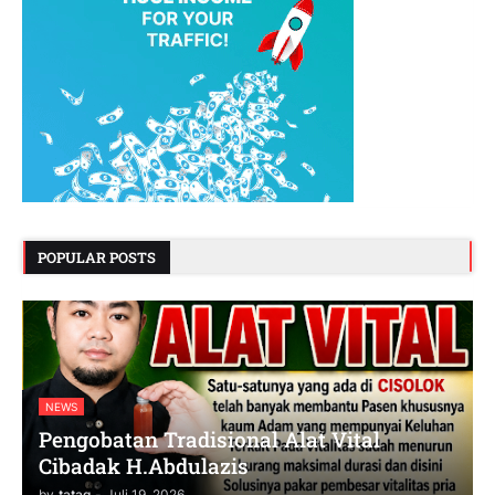
POPULAR POSTS
NEWS
Pengobatan Tradisional Alat Vital
Cibadak H.Abdulazis
by
tatag
-
Juli 19, 2026