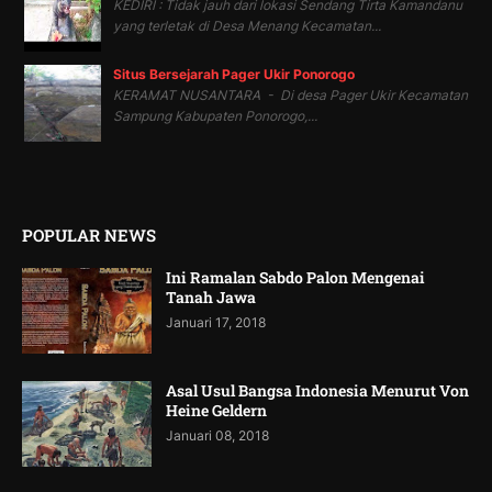
KEDIRI : Tidak jauh dari lokasi Sendang Tirta Kamandanu
yang terletak di Desa Menang Kecamatan...
Situs Bersejarah Pager Ukir Ponorogo
KERAMAT NUSANTARA - Di desa Pager Ukir Kecamatan
Sampung Kabupaten Ponorogo,...
POPULAR NEWS
Ini Ramalan Sabdo Palon Mengenai
Tanah Jawa
Januari 17, 2018
Asal Usul Bangsa Indonesia Menurut Von
Heine Geldern
Januari 08, 2018