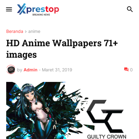
Beranda
anime
HD Anime Wallpapers 71+
images
by
Admin
-
Maret 31, 2019
0