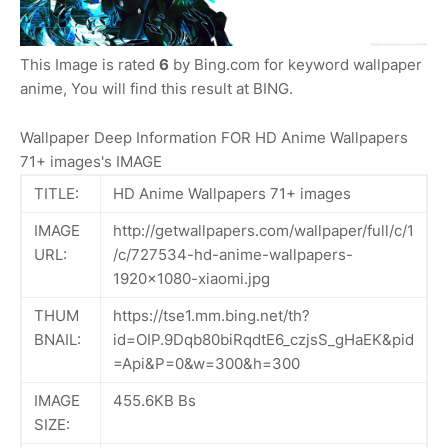
This Image is rated
6
by Bing.com for keyword wallpaper
anime, You will find this result at BING.
Wallpaper Deep Information FOR HD Anime Wallpapers
71+ images's IMAGE
TITLE:
HD Anime Wallpapers 71+ images
IMAGE
http://getwallpapers.com/wallpaper/full/c/1
URL:
/c/727534-hd-anime-wallpapers-
1920x1080-xiaomi.jpg
THUM
https://tse1.mm.bing.net/th?
BNAIL:
id=OIP.9Dqb80biRqdtE6_czjsS_gHaEK&pid
=Api&P=0&w=300&h=300
IMAGE
455.6KB Bs
SIZE: