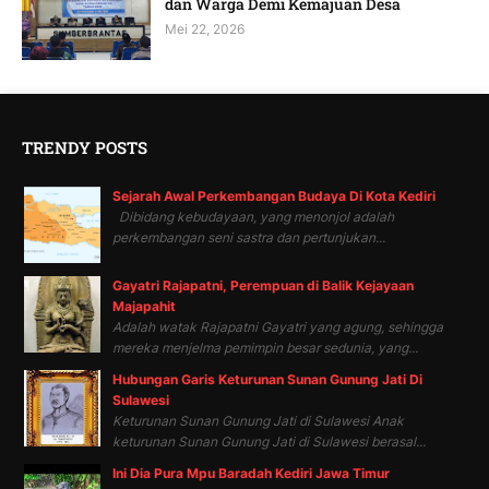
dan Warga Demi Kemajuan Desa
Mei 22, 2026
TRENDY POSTS
Sejarah Awal Perkembangan Budaya Di Kota Kediri
Dibidang kebudayaan, yang menonjol adalah
perkembangan seni sastra dan pertunjukan...
Gayatri Rajapatni, Perempuan di Balik Kejayaan
Majapahit
Adalah watak Rajapatni Gayatri yang agung, sehingga
mereka menjelma pemimpin besar sedunia, yang...
Hubungan Garis Keturunan Sunan Gunung Jati Di
Sulawesi
Keturunan Sunan Gunung Jati di Sulawesi Anak
keturunan Sunan Gunung Jati di Sulawesi berasal...
Ini Dia Pura Mpu Baradah Kediri Jawa Timur