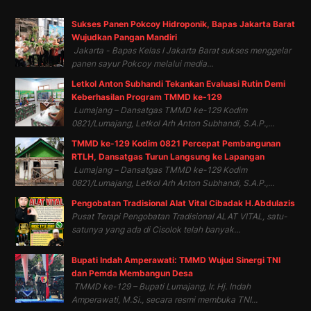
Sukses Panen Pokcoy Hidroponik, Bapas Jakarta Barat
Wujudkan Pangan Mandiri
Jakarta - Bapas Kelas I Jakarta Barat sukses menggelar
panen sayur Pokcoy melalui media...
Letkol Anton Subhandi Tekankan Evaluasi Rutin Demi
Keberhasilan Program TMMD ke-129
Lumajang – Dansatgas TMMD ke-129 Kodim
0821/Lumajang, Letkol Arh Anton Subhandi, S.A.P.,...
TMMD ke-129 Kodim 0821 Percepat Pembangunan
RTLH, Dansatgas Turun Langsung ke Lapangan
Lumajang – Dansatgas TMMD ke-129 Kodim
0821/Lumajang, Letkol Arh Anton Subhandi, S.A.P.,...
Pengobatan Tradisional Alat Vital Cibadak H.Abdulazis
Pusat Terapi Pengobatan Tradisional ALAT VITAL, satu-
satunya yang ada di Cisolok telah banyak...
Bupati Indah Amperawati: TMMD Wujud Sinergi TNI
dan Pemda Membangun Desa
TMMD ke-129 – Bupati Lumajang, Ir. Hj. Indah
Amperawati, M.Si., secara resmi membuka TNI...