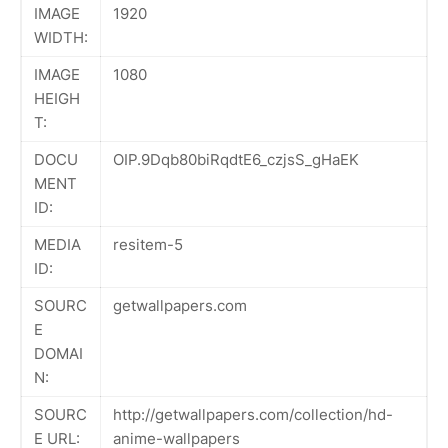
IMAGE
1920
WIDTH:
IMAGE
1080
HEIGH
T:
DOCU
OIP.9Dqb80biRqdtE6_czjsS_gHaEK
MENT
ID:
MEDIA
resitem-5
ID:
SOURC
getwallpapers.com
E
DOMAI
N:
SOURC
http://getwallpapers.com/collection/hd-
E URL:
anime-wallpapers