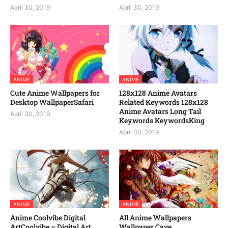
April 30, 2019
April 30, 2019
ANIME
ANIME
Cute Anime Wallpapers for
128x128 Anime Avatars
Desktop WallpaperSafari
Related Keywords 128x128
Anime Avatars Long Tail
April 30, 2019
Keywords KeywordsKing
April 30, 2019
ANIME
ANIME
Anime Coolvibe Digital
All Anime Wallpapers
ArtCoolvibe – Digital Art
Wallpaper Cave