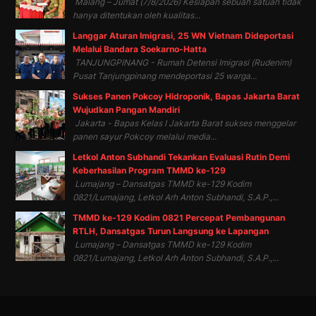
Malang – Jumat (7/8/2026) Kesiapan sebuah satuan tidak
hanya ditentukan oleh kualitas...
Langgar Aturan Imigrasi, 25 WN Vietnam Dideportasi
Melalui Bandara Soekarno-Hatta
TANJUNGPINANG - Rumah Detensi Imigrasi (Rudenim)
Pusat Tanjungpinang mendeportasi 25 warga...
Sukses Panen Pokcoy Hidroponik, Bapas Jakarta Barat
Wujudkan Pangan Mandiri
Jakarta - Bapas Kelas I Jakarta Barat sukses menggelar
panen sayur Pokcoy melalui media...
Letkol Anton Subhandi Tekankan Evaluasi Rutin Demi
Keberhasilan Program TMMD ke-129
Lumajang – Dansatgas TMMD ke-129 Kodim
0821/Lumajang, Letkol Arh Anton Subhandi, S.A.P.,...
TMMD ke-129 Kodim 0821 Percepat Pembangunan
RTLH, Dansatgas Turun Langsung ke Lapangan
Lumajang – Dansatgas TMMD ke-129 Kodim
0821/Lumajang, Letkol Arh Anton Subhandi, S.A.P.,...