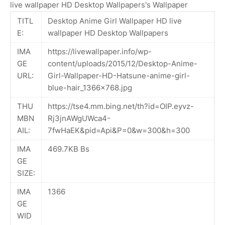
live wallpaper HD Desktop Wallpapers's Wallpaper
TITL
Desktop Anime Girl Wallpaper HD live
E:
wallpaper HD Desktop Wallpapers
IMA
https://livewallpaper.info/wp-
GE
content/uploads/2015/12/Desktop-Anime-
URL:
Girl-Wallpaper-HD-Hatsune-anime-girl-
blue-hair_1366x768.jpg
THU
https://tse4.mm.bing.net/th?id=OIP.eyvz-
MBN
Rj3jnAWgUWca4-
AIL:
7fwHaEK&pid=Api&P=0&w=300&h=300
IMA
469.7KB Bs
GE
SIZE:
IMA
1366
GE
WID