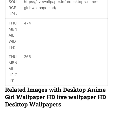
SOU
https://livewallpaper.info/desktop-anime-
RCE
girl-wallpaper-hd/
URL:
THU
474
MBN
AIL
WID
TH:
THU
266
MBN
AIL
HEIG
HT:
Related Images with Desktop Anime
Girl Wallpaper HD live wallpaper HD
Desktop Wallpapers