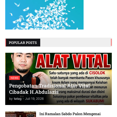
POPULAR POSTS
NEWS
Pengobatan Tradisional Alat Vital
Cibadak H.Abdulazis
by
tatag
-
Juli 19, 2026
Ini Ramalan Sabdo Palon Mengenai