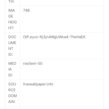
TH:
IMA
768
GE
HEIG
HT:
DOC
OIP.eyvz-Rj3jnAWgUWca4-7fwHaEK
UME
NT
ID:
MED
resitem-50
IA
ID:
SOU
livewallpaper.info
RCE
DOM
AIN: