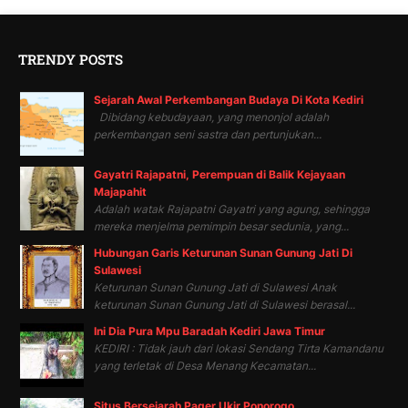
TRENDY POSTS
Sejarah Awal Perkembangan Budaya Di Kota Kediri
Dibidang kebudayaan, yang menonjol adalah
perkembangan seni sastra dan pertunjukan...
Gayatri Rajapatni, Perempuan di Balik Kejayaan
Majapahit
Adalah watak Rajapatni Gayatri yang agung, sehingga
mereka menjelma pemimpin besar sedunia, yang...
Hubungan Garis Keturunan Sunan Gunung Jati Di
Sulawesi
Keturunan Sunan Gunung Jati di Sulawesi Anak
keturunan Sunan Gunung Jati di Sulawesi berasal...
Ini Dia Pura Mpu Baradah Kediri Jawa Timur
KEDIRI : Tidak jauh dari lokasi Sendang Tirta Kamandanu
yang terletak di Desa Menang Kecamatan...
Situs Bersejarah Pager Ukir Ponorogo