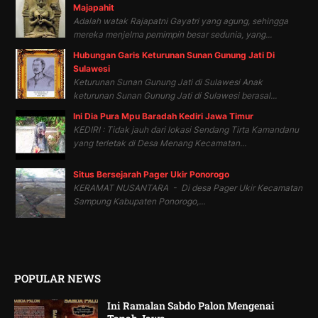
Majapahit
Adalah watak Rajapatni Gayatri yang agung, sehingga
mereka menjelma pemimpin besar sedunia, yang...
Hubungan Garis Keturunan Sunan Gunung Jati Di
Sulawesi
Keturunan Sunan Gunung Jati di Sulawesi Anak
keturunan Sunan Gunung Jati di Sulawesi berasal...
Ini Dia Pura Mpu Baradah Kediri Jawa Timur
KEDIRI : Tidak jauh dari lokasi Sendang Tirta Kamandanu
yang terletak di Desa Menang Kecamatan...
Situs Bersejarah Pager Ukir Ponorogo
KERAMAT NUSANTARA - Di desa Pager Ukir Kecamatan
Sampung Kabupaten Ponorogo,...
POPULAR NEWS
Ini Ramalan Sabdo Palon Mengenai