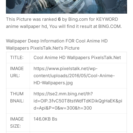
This Picture was ranked
6
by Bing.com for KEYWORD
anime wallpaper hd, You will find it result at BING.COM.
Wallpaper Deep Information FOR Cool Anime HD
Wallpapers PixelsTalk.Net's Picture
TITLE:
Cool Anime HD Wallpapers PixelsTalk.Net
IMAGE
https://www.pixelstalk.net/wp-
URL:
content/uploads/2016/05/Cool-Anime-
HD-Wallpapers.jpg
THUM
https://tse2.mm.bing.net/th?
BNAIL:
id=OIP.3fvC50T8tstWdfTdKDikQgHaEK&pi
d=Api&P=0&w=300&h=300
IMAGE
146.0KB Bs
SIZE: