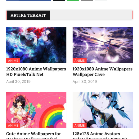
ARTIKE TERKAIT
ANIME
ANIME
1920x1080 Anime Wallpapers
1920x1080 Anime Wallpapers
HD PixelsTalk.Net
Wallpaper Cave
April 30, 2019
April 30, 2019
ANIME
ANIME
Cute Anime Wallpapers for
128x128 Anime Avatars