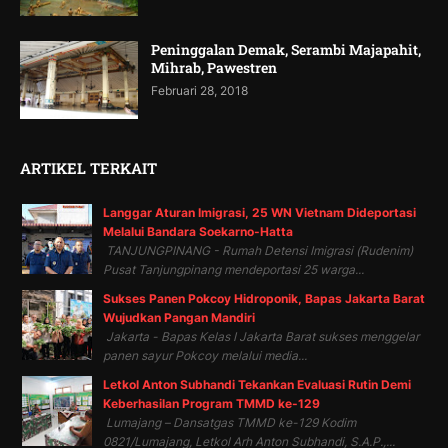
Peninggalan Demak, Serambi Majapahit,
Mihrab, Pawestren
Februari 28, 2018
ARTIKEL TERKAIT
Langgar Aturan Imigrasi, 25 WN Vietnam Dideportasi
Melalui Bandara Soekarno-Hatta
TANJUNGPINANG - Rumah Detensi Imigrasi (Rudenim)
Pusat Tanjungpinang mendeportasi 25 warga...
Sukses Panen Pokcoy Hidroponik, Bapas Jakarta Barat
Wujudkan Pangan Mandiri
Jakarta - Bapas Kelas I Jakarta Barat sukses menggelar
panen sayur Pokcoy melalui media...
Letkol Anton Subhandi Tekankan Evaluasi Rutin Demi
Keberhasilan Program TMMD ke-129
Lumajang – Dansatgas TMMD ke-129 Kodim
0821/Lumajang, Letkol Arh Anton Subhandi, S.A.P.,...