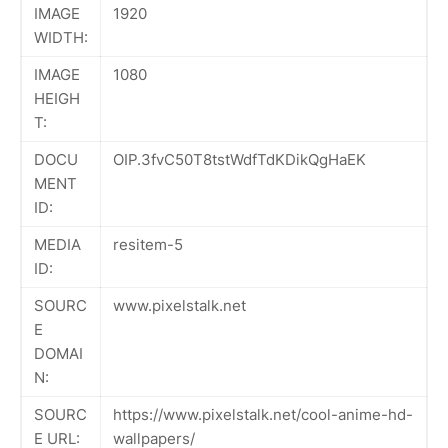
IMAGE
1920
WIDTH:
IMAGE
1080
HEIGH
T:
DOCU
OIP.3fvC50T8tstWdfTdKDikQgHaEK
MENT
ID:
MEDIA
resitem-5
ID:
SOURC
www.pixelstalk.net
E
DOMAI
N:
SOURC
https://www.pixelstalk.net/cool-anime-hd-
E URL:
wallpapers/