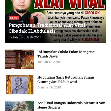
NEWS
Pengobatan Tradisional Alat Vital
Cibadak H.Abdulazis
by
tatag
-
Juli 19, 2026
Ini Ramalan Sabdo Palon Mengenai
Tanah Jawa
Januari 17, 2018
Hubungan Garis Keturunan Sunan
Gunung Jati Di Sulawesi
Agustus 19, 2018
Asal Usul Bangsa Indonesia Menurut Von
Heine Geldern