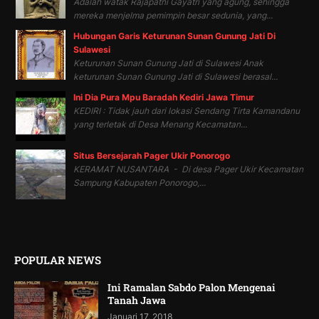
Adalah watak Rajapatni Gayatri yang agung, sehingga
mereka menjelma pemimpin besar sedunia, yang...
Hubungan Garis Keturunan Sunan Gunung Jati Di
Sulawesi
Keturunan Sunan Gunung Jati di Sulawesi Anak
keturunan Sunan Gunung Jati di Sulawesi berasal...
Ini Dia Pura Mpu Baradah Kediri Jawa Timur
KEDIRI : Tidak jauh dari lokasi Sendang Tirta Kamandanu
yang terletak di Desa Menang Kecamatan...
Situs Bersejarah Pager Ukir Ponorogo
KERAMAT NUSANTARA - Di desa Pager Ukir Kecamatan
Sampung Kabupaten Ponorogo,...
POPULAR NEWS
Ini Ramalan Sabdo Palon Mengenai
Tanah Jawa
Januari 17, 2018