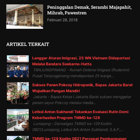
Peninggalan Demak, Serambi Majapahit,
Mihrab, Pawestren
Februari 28, 2018
ARTIKEL TERKAIT
Langgar Aturan Imigrasi, 25 WN Vietnam Dideportasi
Melalui Bandara Soekarno-Hatta
TANJUNGPINANG - Rumah Detensi Imigrasi (Rudenim)
Pusat Tanjungpinang mendeportasi 25 warga...
Sukses Panen Pokcoy Hidroponik, Bapas Jakarta Barat
Wujudkan Pangan Mandiri
Jakarta - Bapas Kelas I Jakarta Barat sukses menggelar
panen sayur Pokcoy melalui media...
Letkol Anton Subhandi Tekankan Evaluasi Rutin Demi
Keberhasilan Program TMMD ke-129
Lumajang – Dansatgas TMMD ke-129 Kodim
0821/Lumajang, Letkol Arh Anton Subhandi, S.A.P.,...
TMMD ke-129 Kodim 0821 Percepat Pembangunan