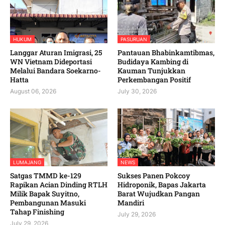
HUKUM
PASURUAN
Langgar Aturan Imigrasi, 25
Pantauan Bhabinkamtibmas,
WN Vietnam Dideportasi
Budidaya Kambing di
Melalui Bandara Soekarno-
Kauman Tunjukkan
Hatta
Perkembangan Positif
August 06, 2026
July 30, 2026
LUMAJANG
NEWS
Satgas TMMD ke-129
Sukses Panen Pokcoy
Rapikan Acian Dinding RTLH
Hidroponik, Bapas Jakarta
Milik Bapak Suyitno,
Barat Wujudkan Pangan
Pembangunan Masuki
Mandiri
Tahap Finishing
July 29, 2026
July 29, 2026