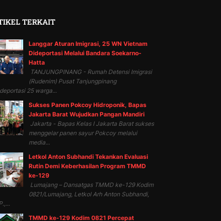
TIKEL TERKAIT
Langgar Aturan Imigrasi, 25 WN Vietnam
Dideportasi Melalui Bandara Soekarno-
Hatta
TANJUNGPINANG - Rumah Detensi Imigrasi
(Rudenim) Pusat Tanjungpinang
eportasi 25 warga...
Sukses Panen Pokcoy Hidroponik, Bapas
Jakarta Barat Wujudkan Pangan Mandiri
Jakarta - Bapas Kelas I Jakarta Barat sukses
menggelar panen sayur Pokcoy melalui
media...
Letkol Anton Subhandi Tekankan Evaluasi
Rutin Demi Keberhasilan Program TMMD
ke-129
Lumajang – Dansatgas TMMD ke-129 Kodim
0821/Lumajang, Letkol Arh Anton Subhandi,
.,...
TMMD ke-129 Kodim 0821 Percepat