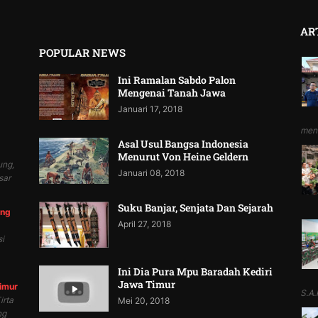
AR
POPULAR NEWS
Ini Ramalan Sabdo Palon
Mengenai Tanah Jawa
Januari 17, 2018
mend
Asal Usul Bangsa Indonesia
Menurut Von Heine Geldern
ung,
Januari 08, 2018
sar
Suku Banjar, Senjata Dan Sejarah
ung
April 27, 2018
i
Ini Dia Pura Mpu Baradah Kediri
Jawa Timur
Timur
S.A.P
irta
Mei 20, 2018
ng