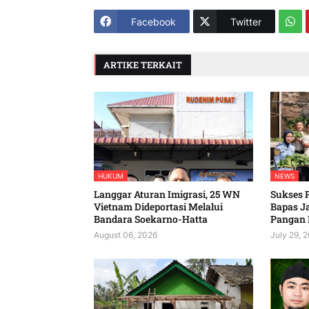
Facebook
Twitter
ARTIKE TERKAIT
HUKUM
NEWS
Langgar Aturan Imigrasi, 25 WN
Sukses 
Vietnam Dideportasi Melalui
Bapas J
Bandara Soekarno-Hatta
Pangan 
August 06, 2026
July 29, 