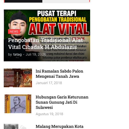
NEWS
Pengobatan Tradisional Alat
Vital Cibadak H.Abdulazis
by
tatag
-
Juli 19, 2026
Ini Ramalan Sabdo Palon
Mengenai Tanah Jawa
Januari 17, 2018
Hubungan Garis Keturunan
Sunan Gunung Jati Di
Sulawesi
Agustus 19, 2018
Malang Merupakan Kota