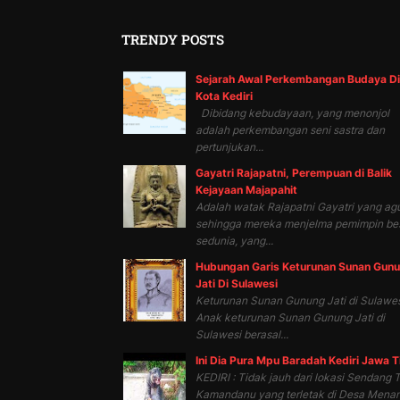
TRENDY POSTS
Sejarah Awal Perkembangan Budaya Di
Kota Kediri
Dibidang kebudayaan, yang menonjol
adalah perkembangan seni sastra dan
pertunjukan...
Gayatri Rajapatni, Perempuan di Balik
Kejayaan Majapahit
Adalah watak Rajapatni Gayatri yang ag
sehingga mereka menjelma pemimpin be
sedunia, yang...
Hubungan Garis Keturunan Sunan Gun
Jati Di Sulawesi
Keturunan Sunan Gunung Jati di Sulawes
Anak keturunan Sunan Gunung Jati di
Sulawesi berasal...
Ini Dia Pura Mpu Baradah Kediri Jawa 
KEDIRI : Tidak jauh dari lokasi Sendang T
Kamandanu yang terletak di Desa Mena