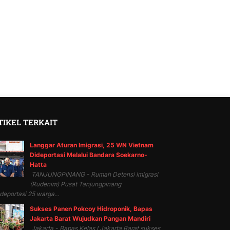
TIKEL TERKAIT
Langgar Aturan Imigrasi, 25 WN Vietnam
Dideportasi Melalui Bandara Soekarno-
Hatta
TANJUNGPINANG - Rumah Detensi Imigrasi
(Rudenim) Pusat Tanjungpinang
eportasi 25 warga...
Sukses Panen Pokcoy Hidroponik, Bapas
Jakarta Barat Wujudkan Pangan Mandiri
Jakarta - Bapas Kelas I Jakarta Barat sukses