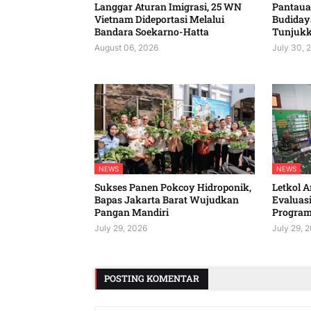
Langgar Aturan Imigrasi, 25 WN
Pantaua
Vietnam Dideportasi Melalui
Budiday
Bandara Soekarno-Hatta
Tunjukk
August 06, 2026
July 30, 
NEWS
NEWS
Sukses Panen Pokcoy Hidroponik,
Letkol 
Bapas Jakarta Barat Wujudkan
Evaluasi
Pangan Mandiri
Progra
July 29, 2026
July 29, 
POSTING KOMENTAR