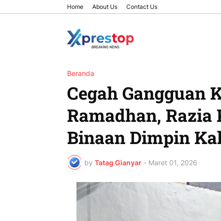
Home
About Us
Contact Us
Beranda
Cegah Gangguan K
Ramadhan, Razia
Binaan Dimpin Ka
by
Tatag Gianyar
-
Maret 01, 2026