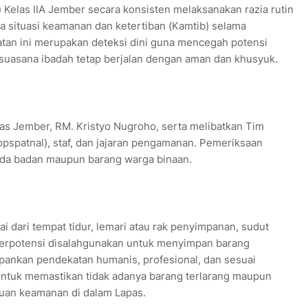
elas IIA Jember secara konsisten melaksanakan razia rutin
a situasi keamanan dan ketertiban (Kamtib) selama
tan ini merupakan deteksi dini guna mencegah potensi
uasana ibadah tetap berjalan dengan aman dan khusyuk.
pas Jember, RM. Kristyo Nugroho, serta melibatkan Tim
opspatnal), staf, dan jajaran pengamanan. Pemeriksaan
ada badan maupun barang warga binaan.
i dari tempat tidur, lemari atau rak penyimpanan, sudut
 berpotensi disalahgunakan untuk menyimpan barang
pankan pendekatan humanis, profesional, dan sesuai
 untuk memastikan tidak adanya barang terlarang maupun
uan keamanan di dalam Lapas.