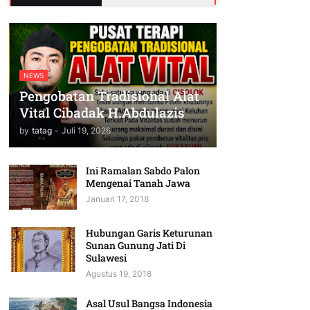
NEWS
Pengobatan Tradisional Alat
Vital Cibadak H.Abdulazis
by
tatag
-
Juli 19, 2026
Ini Ramalan Sabdo Palon
Mengenai Tanah Jawa
Januari 17, 2018
Hubungan Garis Keturunan
Sunan Gunung Jati Di
Sulawesi
Agustus 19, 2018
Asal Usul Bangsa Indonesia