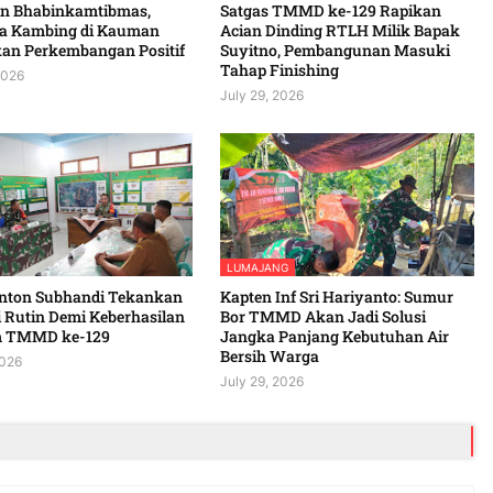
n Bhabinkamtibmas,
Satgas TMMD ke-129 Rapikan
a Kambing di Kauman
Acian Dinding RTLH Milik Bapak
an Perkembangan Positif
Suyitno, Pembangunan Masuki
Tahap Finishing
2026
July 29, 2026
LUMAJANG
Anton Subhandi Tekankan
Kapten Inf Sri Hariyanto: Sumur
 Rutin Demi Keberhasilan
Bor TMMD Akan Jadi Solusi
m TMMD ke-129
Jangka Panjang Kebutuhan Air
Bersih Warga
2026
July 29, 2026