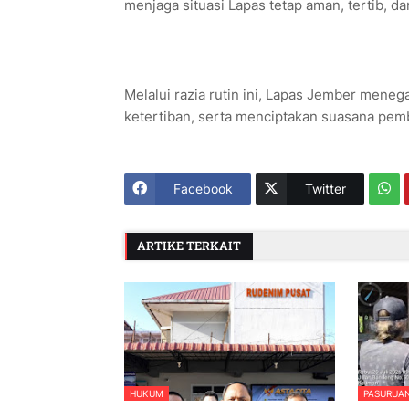
menjaga situasi Lapas tetap aman, tertib, dan
Melalui razia rutin ini, Lapas Jember men
ketertiban, serta menciptakan suasana pem
Facebook
Twitter
ARTIKE TERKAIT
HUKUM
PASURUA