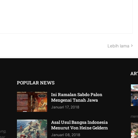
Lebih lama
AR
POPULAR NEWS
Ini Ramalan Sabdo Palon
Mengenai Tanah Jawa
Januari 17, 2018
mend
Asal Usul Bangsa Indonesia
Menurut Von Heine Geldern
ung,
Januari 08, 2018
sar