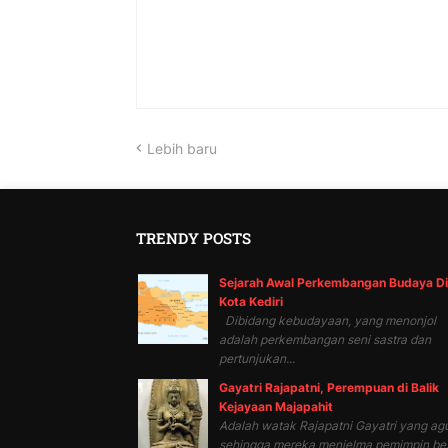
Lebih baru
TRENDY POSTS
Sejarah Awal Perkembangan Budaya Di
Kota Kediri
Dibidang kebudayaan, yang menonjol
adalah perkembangan seni sastra dan
pertunjukan...
Gayatri Rajapatni, Perempuan di Balik
Kejayaan Majapahit
Adalah watak Rajapatni Gayatri yang ag
sehingga mereka menjelma pemimpin be