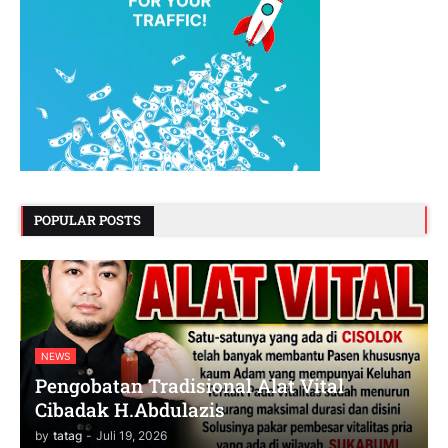
POPULAR POSTS
NEWS
Pengobatan Tradisional Alat Vital
Cibadak H.Abdulazis
by
tatag
-
Juli 19, 2026