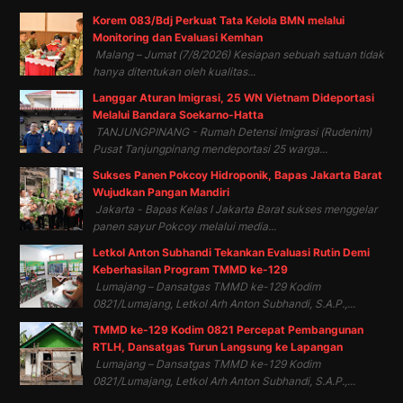
Korem 083/Bdj Perkuat Tata Kelola BMN melalui
Monitoring dan Evaluasi Kemhan
Malang – Jumat (7/8/2026) Kesiapan sebuah satuan tidak
hanya ditentukan oleh kualitas...
Langgar Aturan Imigrasi, 25 WN Vietnam Dideportasi
Melalui Bandara Soekarno-Hatta
TANJUNGPINANG - Rumah Detensi Imigrasi (Rudenim)
Pusat Tanjungpinang mendeportasi 25 warga...
Sukses Panen Pokcoy Hidroponik, Bapas Jakarta Barat
Wujudkan Pangan Mandiri
Jakarta - Bapas Kelas I Jakarta Barat sukses menggelar
panen sayur Pokcoy melalui media...
Letkol Anton Subhandi Tekankan Evaluasi Rutin Demi
Keberhasilan Program TMMD ke-129
Lumajang – Dansatgas TMMD ke-129 Kodim
0821/Lumajang, Letkol Arh Anton Subhandi, S.A.P.,...
TMMD ke-129 Kodim 0821 Percepat Pembangunan
RTLH, Dansatgas Turun Langsung ke Lapangan
Lumajang – Dansatgas TMMD ke-129 Kodim
0821/Lumajang, Letkol Arh Anton Subhandi, S.A.P.,...