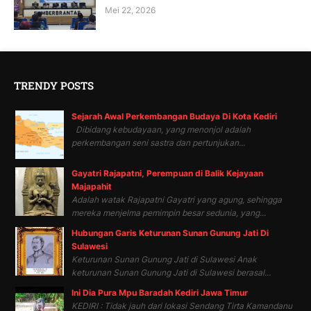
Mei 22, 2026
TRENDY POSTS
Sejarah Awal Perkembangan Budaya Di Kota Kediri
Dibidang kebudayaan, yang menonjol adalah
perkembangan seni sastra dan pertunjukan...
Gayatri Rajapatni, Perempuan di Balik Kejayaan
Majapahit
Adalah watak Rajapatni Gayatri yang agung, sehingga
mereka menjelma pemimpin besar sedunia, yang...
Hubungan Garis Keturunan Sunan Gunung Jati Di
Sulawesi
Keturunan Sunan Gunung Jati di Sulawesi Anak
keturunan Sunan Gunung Jati di Sulawesi berasal...
Ini Dia Pura Mpu Baradah Kediri Jawa Timur
KEDIRI : Tidak jauh dari lokasi Sendang Tirta Kamandanu