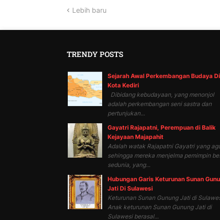
Lebih baru
TRENDY POSTS
Sejarah Awal Perkembangan Budaya Di
Kota Kediri
Dibidang kebudayaan, yang menonjol
adalah perkembangan seni sastra dan
pertunjukan...
Gayatri Rajapatni, Perempuan di Balik
Kejayaan Majapahit
Adalah watak Rajapatni Gayatri yang ag
sehingga mereka menjelma pemimpin be
sedunia, yang...
Hubungan Garis Keturunan Sunan Gun
Jati Di Sulawesi
Keturunan Sunan Gunung Jati di Sulawes
Anak keturunan Sunan Gunung Jati di
Sulawesi berasal...