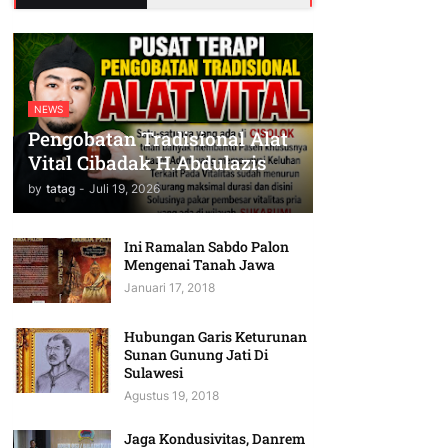
NEWS
Pengobatan Tradisional Alat
Vital Cibadak H.Abdulazis
by
tatag
-
Juli 19, 2026
Ini Ramalan Sabdo Palon
Mengenai Tanah Jawa
Januari 17, 2018
Hubungan Garis Keturunan
Sunan Gunung Jati Di
Sulawesi
Agustus 19, 2018
Jaga Kondusivitas, Danrem