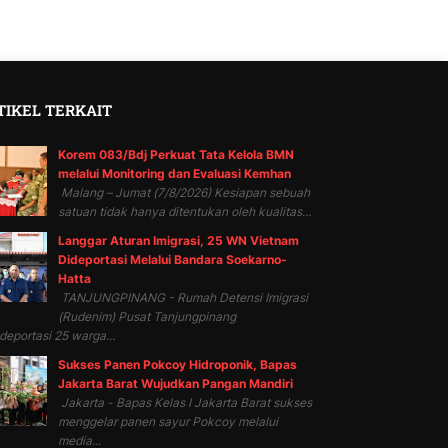
TIKEL TERKAIT
Korem 083/Bdj Perkuat Tata Kelola BMN
melalui Monitoring dan Evaluasi Kemhan
Malang – Jumat (7/8/2026) Kesiapan sebuah
satuan tidak hanya ditentukan oleh kualitas...
Langgar Aturan Imigrasi, 25 WN Vietnam
Dideportasi Melalui Bandara Soekarno-
Hatta
TANJUNGPINANG - Rumah Detensi Imigrasi
(Rudenim) Pusat Tanjungpinang
eportasi 25 warga...
Sukses Panen Pokcoy Hidroponik, Bapas
Jakarta Barat Wujudkan Pangan Mandiri
Jakarta - Bapas Kelas I Jakarta Barat sukses
menggelar panen sayur Pokcoy melalui
media...