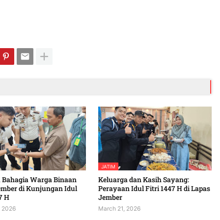
JATIM
 Bahagia Warga Binaan
Keluarga dan Kasih Sayang:
ember di Kunjungan Idul
Perayaan Idul Fitri 1447 H di Lapas
7 H
Jember
, 2026
March 21, 2026