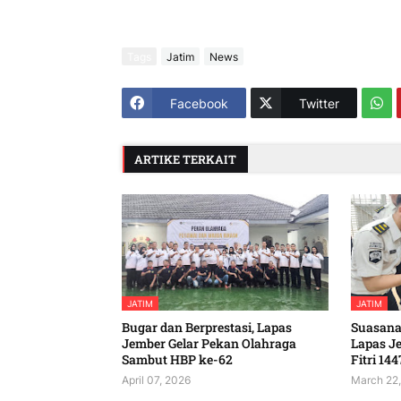
Tags
Jatim
News
Facebook
Twitter
ARTIKE TERKAIT
JATIM
JATIM
Bugar dan Berprestasi, Lapas
Suasana
Jember Gelar Pekan Olahraga
Lapas J
Sambut HBP ke-62
Fitri 144
April 07, 2026
March 22