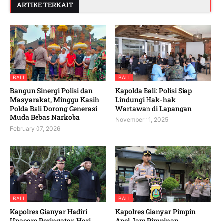
ARTIKE TERKAIT
BALI
BALI
Bangun Sinergi Polisi dan
Kapolda Bali: Polisi Siap
Masyarakat, Minggu Kasih
Lindungi Hak-hak
Polda Bali Dorong Generasi
Wartawan di Lapangan
Muda Bebas Narkoba
November 11, 2025
February 07, 2026
BALI
BALI
Kapolres Gianyar Hadiri
Kapolres Gianyar Pimpin
Upacara Peringatan Hari
Apel Jam Pimpinan,