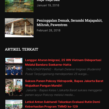
Januari 19, 2018
Peninggalan Demak, Serambi Majapahit,
Mihrab, Pawestren
Februari 28, 2018
ARTIKEL TERKAIT
Langgar Aturan Imigrasi, 25 WN Vietnam Dideportasi
Melalui Bandara Soekarno-Hatta
TANJUNGPINANG - Rumah Detensi Imigrasi (Rudenim)
Pusat Tanjungpinang mendeportasi 25 warga...
Sukses Panen Pokcoy Hidroponik, Bapas Jakarta Barat
Wujudkan Pangan Mandiri
Jakarta - Bapas Kelas I Jakarta Barat sukses menggelar
panen sayur Pokcoy melalui media...
Letkol Anton Subhandi Tekankan Evaluasi Rutin Demi
Keberhasilan Program TMMD ke-129