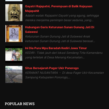
Gayatri Rajapatni, Perempuan di Balik Kejayaan
Majapahit
Adalah watak Rajapatni Gayatri yang agung, sehingga
mereka menjelma pemimpin besar sedunia, yang...
Hubungan Garis Keturunan Sunan Gunung Jati Di
Sulawesi
Keturunan Sunan Gunung Jati di Sulawesi Anak
keturunan Sunan Gunung Jati di Sulawesi berasal...
Ini Dia Pura Mpu Baradah Kediri Jawa Timur
KEDIRI : Tidak jauh dari lokasi Sendang Tirta Kamandanu
yang terletak di Desa Menang Kecamatan...
Situs Bersejarah Pager Ukir Ponorogo
KERAMAT NUSANTARA - Di desa Pager Ukir Kecamatan
Sampung Kabupaten Ponorogo,...
POPULAR NEWS