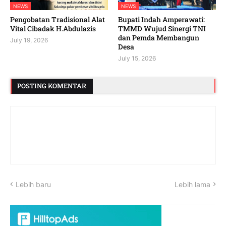
NEWS
NEWS
Pengobatan Tradisional Alat
Bupati Indah Amperawati:
Vital Cibadak H.Abdulazis
TMMD Wujud Sinergi TNI
dan Pemda Membangun
July 19, 2026
Desa
July 15, 2026
POSTING KOMENTAR
Lebih baru
Lebih lama