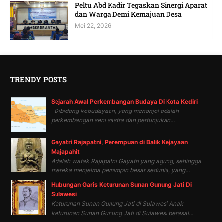
Peltu Abd Kadir Tegaskan Sinergi Aparat
dan Warga Demi Kemajuan Desa
Mei 22, 2026
TRENDY POSTS
Sejarah Awal Perkembangan Budaya Di Kota Kediri
Dibidang kebudayaan, yang menonjol adalah
perkembangan seni sastra dan pertunjukan...
Gayatri Rajapatni, Perempuan di Balik Kejayaan
Majapahit
Adalah watak Rajapatni Gayatri yang agung, sehingga
mereka menjelma pemimpin besar sedunia, yang...
Hubungan Garis Keturunan Sunan Gunung Jati Di
Sulawesi
Keturunan Sunan Gunung Jati di Sulawesi Anak
keturunan Sunan Gunung Jati di Sulawesi berasal...