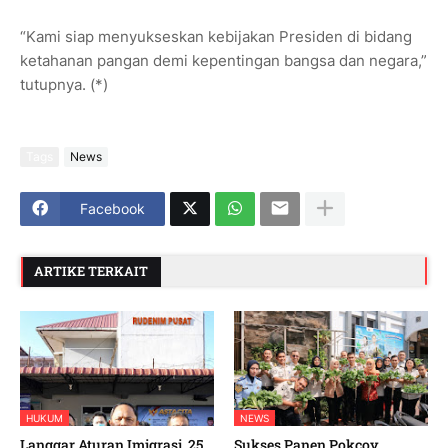
“Kami siap menyukseskan kebijakan Presiden di bidang
ketahanan pangan demi kepentingan bangsa dan negara,”
tutupnya. (*)
Tags
News
Facebook
ARTIKE TERKAIT
HUKUM
NEWS
Langgar Aturan Imigrasi, 25
Sukses Panen Pokcoy