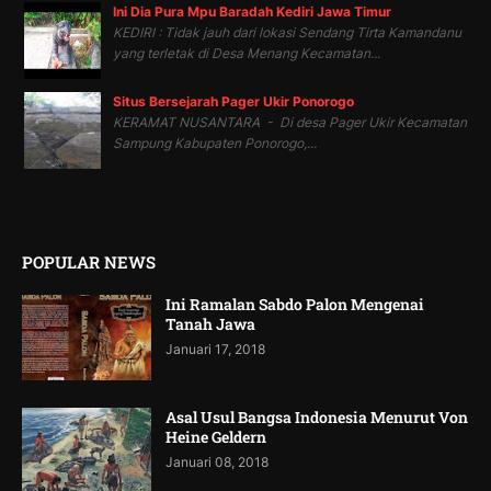
Ini Dia Pura Mpu Baradah Kediri Jawa Timur
KEDIRI : Tidak jauh dari lokasi Sendang Tirta Kamandanu
yang terletak di Desa Menang Kecamatan...
Situs Bersejarah Pager Ukir Ponorogo
KERAMAT NUSANTARA - Di desa Pager Ukir Kecamatan
Sampung Kabupaten Ponorogo,...
POPULAR NEWS
Ini Ramalan Sabdo Palon Mengenai
Tanah Jawa
Januari 17, 2018
Asal Usul Bangsa Indonesia Menurut Von
Heine Geldern
Januari 08, 2018