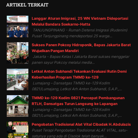
ARTIKEL TERKAIT
Langgar Aturan Imigrasi, 25 WN Vietnam Dideportasi
Melalui Bandara Soekarno-Hatta
TANJUNGPINANG - Rumah Detensi Imigrasi (Rudenim)
Pusat Tanjungpinang mendeportasi 25 warga...
Sukses Panen Pokcoy Hidroponik, Bapas Jakarta Barat
Wujudkan Pangan Mandiri
Jakarta - Bapas Kelas I Jakarta Barat sukses menggelar
panen sayur Pokcoy melalui media...
Letkol Anton Subhandi Tekankan Evaluasi Rutin Demi
Keberhasilan Program TMMD ke-129
Lumajang – Dansatgas TMMD ke-129 Kodim
0821/Lumajang, Letkol Arh Anton Subhandi, S.A.P.,...
TMMD ke-129 Kodim 0821 Percepat Pembangunan
RTLH, Dansatgas Turun Langsung ke Lapangan
Lumajang – Dansatgas TMMD ke-129 Kodim
0821/Lumajang, Letkol Arh Anton Subhandi, S.A.P.,...
Pengobatan Tradisional Alat Vital Cibadak H.Abdulazis
Pusat Terapi Pengobatan Tradisional ALAT VITAL, satu-
satunya yang ada di Cisolok telah banyak...