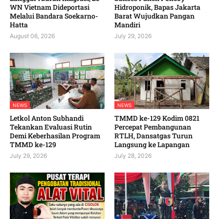
WN Vietnam Dideportasi
Hidroponik, Bapas Jakarta
Melalui Bandara Soekarno-
Barat Wujudkan Pangan
Hatta
Mandiri
August 06, 2026
July 29, 2026
NEWS
NEWS
Letkol Anton Subhandi
TMMD ke-129 Kodim 0821
Tekankan Evaluasi Rutin
Percepat Pembangunan
Demi Keberhasilan Program
RTLH, Dansatgas Turun
TMMD ke-129
Langsung ke Lapangan
July 29, 2026
July 28, 2026