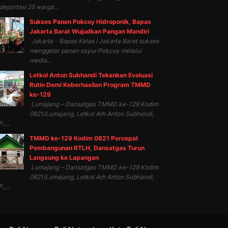
eportasi 25 warga...
Sukses Panen Pokcoy Hidroponik, Bapas
Jakarta Barat Wujudkan Pangan Mandiri
Jakarta - Bapas Kelas I Jakarta Barat sukses
menggelar panen sayur Pokcoy melalui
media...
Letkol Anton Subhandi Tekankan Evaluasi
Rutin Demi Keberhasilan Program TMMD
ke-129
Lumajang – Dansatgas TMMD ke-129 Kodim
0821/Lumajang, Letkol Arh Anton Subhandi,
.,...
TMMD ke-129 Kodim 0821 Percepat
Pembangunan RTLH, Dansatgas Turun
Langsung ke Lapangan
Lumajang – Dansatgas TMMD ke-129 Kodim
0821/Lumajang, Letkol Arh Anton Subhandi,
.,...