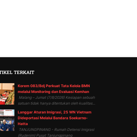
TIKEL TERKAIT
Korem 083/Bdj Perkuat Tata Kelola BMN
melalui Monitoring dan Evaluasi Kemhan
Malang – Jumat (7/8/2026) Kesiapan sebuah
satuan tidak hanya ditentukan oleh kualitas...
Langgar Aturan Imigrasi, 25 WN Vietnam
Dideportasi Melalui Bandara Soekarno-
Hatta
TANJUNGPINANG - Rumah Detensi Imigrasi
(Rudenim) Pusat Tanjungpinang