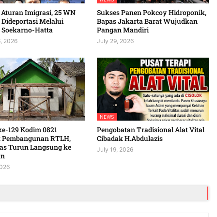
 Aturan Imigrasi, 25 WN
Sukses Panen Pokcoy Hidroponik,
Dideportasi Melalui
Bapas Jakarta Barat Wujudkan
 Soekarno-Hatta
Pangan Mandiri
, 2026
July 29, 2026
NEWS
-129 Kodim 0821
Pengobatan Tradisional Alat Vital
t Pembangunan RTLH,
Cibadak H.Abdulazis
as Turun Langsung ke
July 19, 2026
an
2026