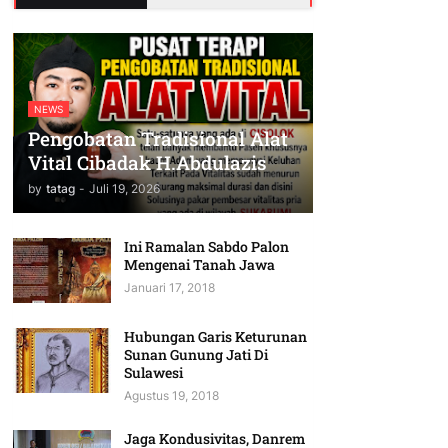
NEWS
Pengobatan Tradisional Alat
Vital Cibadak H.Abdulazis
by
tatag
-
Juli 19, 2026
Ini Ramalan Sabdo Palon
Mengenai Tanah Jawa
Januari 17, 2018
Hubungan Garis Keturunan
Sunan Gunung Jati Di
Sulawesi
Agustus 19, 2018
Jaga Kondusivitas, Danrem