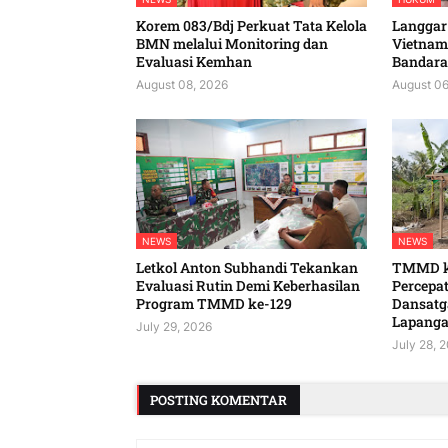
Korem 083/Bdj Perkuat Tata Kelola
Langgar
BMN melalui Monitoring dan
Vietnam 
Evaluasi Kemhan
Bandara
August 08, 2026
August 06
NEWS
NEWS
Letkol Anton Subhandi Tekankan
TMMD ke
Evaluasi Rutin Demi Keberhasilan
Percepa
Program TMMD ke-129
Dansatg
Lapang
July 29, 2026
July 28, 
POSTING KOMENTAR