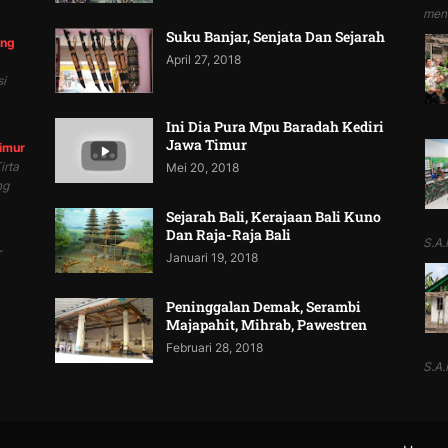
mend
Suku Banjar, Senjata Dan Sejarah
ung
April 27, 2018
i
Ini Dia Pura Mpu Baradah Kediri
Jawa Timur
Timur
irta
Mei 20, 2018
ng
Sejarah Bali, Kerajaan Bali Kuno
Dan Raja-Raja Bali
S.A.P
r
Januari 19, 2018
Peninggalan Demak, Serambi
Majapahit, Mihrab, Pawestren
Februari 28, 2018
S.A.P