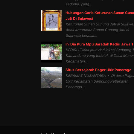
sedunia, yang...
Hubungan Garis Keturunan Sunan Gun
Jati Di Sulawesi
Keturunan Sunan Gunung Jati di Sulawes
Anak keturunan Sunan Gunung Jati di
Sulawesi berasal...
Ini Dia Pura Mpu Baradah Kediri Jawa 
KEDIRI : Tidak jauh dari lokasi Sendang T
Kamandanu yang terletak di Desa Mena
Kecamatan...
Situs Bersejarah Pager Ukir Ponorogo
KERAMAT NUSANTARA - Di desa Page
Ukir Kecamatan Sampung Kabupaten
Ponorogo,...