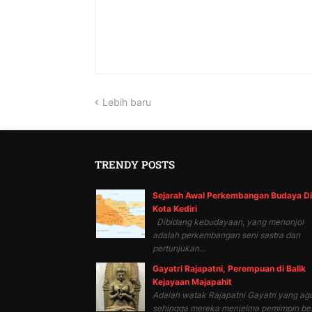
Lebih baru
TRENDY POSTS
Sejarah Awal Perkembangan Budaya Di
Kota Kediri
Dibidang kebudayaan, yang menonjol
adalah perkembangan seni sastra dan
pertunjukan...
Gayatri Rajapatni, Perempuan di Balik
Kejayaan Majapahit
Adalah watak Rajapatni Gayatri yang ag
sehingga mereka menjelma pemimpin be