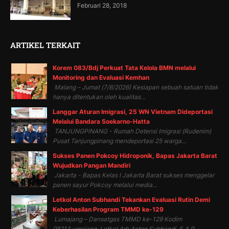
Februari 28, 2018
ARTIKEL TERKAIT
Korem 083/Bdj Perkuat Tata Kelola BMN melalui
Monitoring dan Evaluasi Kemhan
Malang – Jumat (7/8/2026) Kesiapan sebuah satuan tidak
hanya ditentukan oleh kualitas...
Langgar Aturan Imigrasi, 25 WN Vietnam Dideportasi
Melalui Bandara Soekarno-Hatta
TANJUNGPINANG - Rumah Detensi Imigrasi (Rudenim)
Pusat Tanjungpinang mendeportasi 25 warga...
Sukses Panen Pokcoy Hidroponik, Bapas Jakarta Barat
Wujudkan Pangan Mandiri
Jakarta - Bapas Kelas I Jakarta Barat sukses menggelar
panen sayur Pokcoy melalui media...
Letkol Anton Subhandi Tekankan Evaluasi Rutin Demi
Keberhasilan Program TMMD ke-129
Lumajang – Dansatgas TMMD ke-129 Kodim
0821/Lumajang, Letkol Arh Anton Subhandi, S.A.P.,...