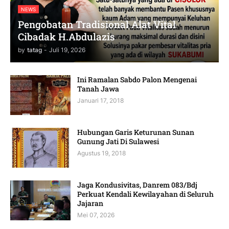
NEWS
Pengobatan Tradisional Alat Vital
Cibadak H.Abdulazis
by
tatag
-
Juli 19, 2026
Ini Ramalan Sabdo Palon Mengenai
Tanah Jawa
Januari 17, 2018
Hubungan Garis Keturunan Sunan
Gunung Jati Di Sulawesi
Agustus 19, 2018
Jaga Kondusivitas, Danrem 083/Bdj
Perkuat Kendali Kewilayahan di Seluruh
Jajaran
Mei 07, 2026