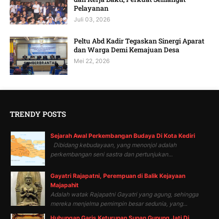
Pelayanan
Juli 03, 2026
Peltu Abd Kadir Tegaskan Sinergi Aparat
dan Warga Demi Kemajuan Desa
Mei 22, 2026
TRENDY POSTS
Sejarah Awal Perkembangan Budaya Di Kota Kediri
Dibidang kebudayaan, yang menonjol adalah
perkembangan seni sastra dan pertunjukan...
Gayatri Rajapatni, Perempuan di Balik Kejayaan
Majapahit
Adalah watak Rajapatni Gayatri yang agung, sehingga
mereka menjelma pemimpin besar sedunia, yang...
Hubungan Garis Keturunan Sunan Gunung Jati Di