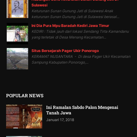
Sulawesi
Keturunan Sunan Gunung Jati di Sulawesi Anak
keturunan Sunan Gunung Jati di Sulawesi berasal...
Ini Dia Pura Mpu Baradah Kediri Jawa Timur
KEDIRI : Tidak jauh dari lokasi Sendang Tirta Kamandanu
yang terletak di Desa Menang Kecamatan...
Situs Bersejarah Pager Ukir Ponorogo
KERAMAT NUSANTARA - Di desa Pager Ukir Kecamatan
Sampung Kabupaten Ponorogo,...
POPULAR NEWS
Ini Ramalan Sabdo Palon Mengenai
Tanah Jawa
Januari 17, 2018