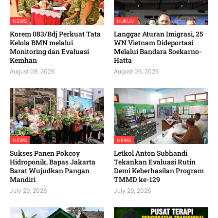
NEWS
HUKUM
Korem 083/Bdj Perkuat Tata
Langgar Aturan Imigrasi, 25
Kelola BMN melalui
WN Vietnam Dideportasi
Monitoring dan Evaluasi
Melalui Bandara Soekarno-
Kemhan
Hatta
August 08, 2026
August 06, 2026
NEWS
NEWS
Sukses Panen Pokcoy
Letkol Anton Subhandi
Hidroponik, Bapas Jakarta
Tekankan Evaluasi Rutin
Barat Wujudkan Pangan
Demi Keberhasilan Program
Mandiri
TMMD ke-129
July 29, 2026
July 29, 2026