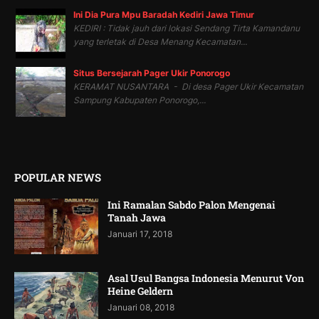
Ini Dia Pura Mpu Baradah Kediri Jawa Timur
KEDIRI : Tidak jauh dari lokasi Sendang Tirta Kamandanu
yang terletak di Desa Menang Kecamatan...
Situs Bersejarah Pager Ukir Ponorogo
KERAMAT NUSANTARA - Di desa Pager Ukir Kecamatan
Sampung Kabupaten Ponorogo,...
POPULAR NEWS
Ini Ramalan Sabdo Palon Mengenai
Tanah Jawa
Januari 17, 2018
Asal Usul Bangsa Indonesia Menurut Von
Heine Geldern
Januari 08, 2018