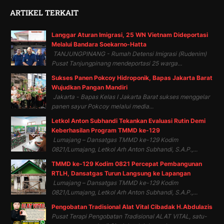
ARTIKEL TERKAIT
Langgar Aturan Imigrasi, 25 WN Vietnam Dideportasi
Melalui Bandara Soekarno-Hatta
TANJUNGPINANG - Rumah Detensi Imigrasi (Rudenim)
Pusat Tanjungpinang mendeportasi 25 warga...
Sukses Panen Pokcoy Hidroponik, Bapas Jakarta Barat
Wujudkan Pangan Mandiri
Jakarta - Bapas Kelas I Jakarta Barat sukses menggelar
panen sayur Pokcoy melalui media...
Letkol Anton Subhandi Tekankan Evaluasi Rutin Demi
Keberhasilan Program TMMD ke-129
Lumajang – Dansatgas TMMD ke-129 Kodim
0821/Lumajang, Letkol Arh Anton Subhandi, S.A.P.,...
TMMD ke-129 Kodim 0821 Percepat Pembangunan
RTLH, Dansatgas Turun Langsung ke Lapangan
Lumajang – Dansatgas TMMD ke-129 Kodim
0821/Lumajang, Letkol Arh Anton Subhandi, S.A.P.,...
Pengobatan Tradisional Alat Vital Cibadak H.Abdulazis
Pusat Terapi Pengobatan Tradisional ALAT VITAL, satu-