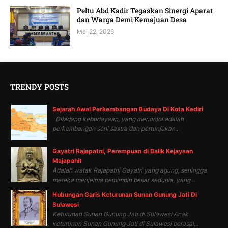
Peltu Abd Kadir Tegaskan Sinergi Aparat
dan Warga Demi Kemajuan Desa
Mei 22, 2026
TRENDY POSTS
Sejarah Awal Perkembangan Budaya Di Kota Kediri
Dibidang kebudayaan, yang menonjol adalah
perkembangan seni sastra dan pertunjukan...
Gayatri Rajapatni, Perempuan di Balik Kejayaan
Majapahit
Adalah watak Rajapatni Gayatri yang agung, sehingga
mereka menjelma pemimpin besar sedunia, yang...
Hubungan Garis Keturunan Sunan Gunung Jati Di
Sulawesi
Keturunan Sunan Gunung Jati di Sulawesi Anak
keturunan Sunan Gunung Jati di Sulawesi berasal...