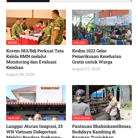
NEWS
KALSEL
Korem 083/Bdj Perkuat Tata
Kodim 1022 Gelar
Kelola BMN melalui
Pemeriksaan Kesehatan
Monitoring dan Evaluasi
Gratis untuk Warga
Kemhan
August 07, 2026
August 08, 2026
HUKUM
PASURUAN
Langgar Aturan Imigrasi, 25
Pantauan Bhabinkamtibmas,
WN Vietnam Dideportasi
Budidaya Kambing di
Melalui Bandara Soekarno-
Kauman Tunjukkan