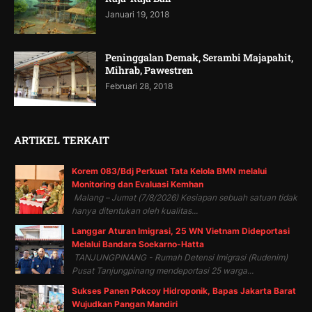
Januari 19, 2018
Peninggalan Demak, Serambi Majapahit,
Mihrab, Pawestren
Februari 28, 2018
ARTIKEL TERKAIT
Korem 083/Bdj Perkuat Tata Kelola BMN melalui
Monitoring dan Evaluasi Kemhan
Malang – Jumat (7/8/2026) Kesiapan sebuah satuan tidak
hanya ditentukan oleh kualitas...
Langgar Aturan Imigrasi, 25 WN Vietnam Dideportasi
Melalui Bandara Soekarno-Hatta
TANJUNGPINANG - Rumah Detensi Imigrasi (Rudenim)
Pusat Tanjungpinang mendeportasi 25 warga...
Sukses Panen Pokcoy Hidroponik, Bapas Jakarta Barat
Wujudkan Pangan Mandiri