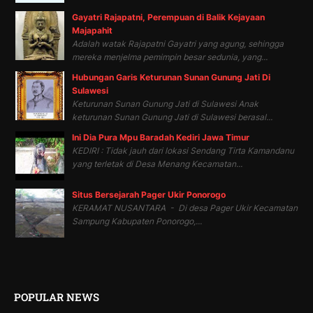
Gayatri Rajapatni, Perempuan di Balik Kejayaan
Majapahit
Adalah watak Rajapatni Gayatri yang agung, sehingga
mereka menjelma pemimpin besar sedunia, yang...
Hubungan Garis Keturunan Sunan Gunung Jati Di
Sulawesi
Keturunan Sunan Gunung Jati di Sulawesi Anak
keturunan Sunan Gunung Jati di Sulawesi berasal...
Ini Dia Pura Mpu Baradah Kediri Jawa Timur
KEDIRI : Tidak jauh dari lokasi Sendang Tirta Kamandanu
yang terletak di Desa Menang Kecamatan...
Situs Bersejarah Pager Ukir Ponorogo
KERAMAT NUSANTARA - Di desa Pager Ukir Kecamatan
Sampung Kabupaten Ponorogo,...
POPULAR NEWS