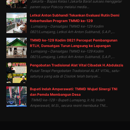
Jakarta - Bapas Kelas I Jakarta Barat sukses menggelar
panen sayur Pokcoy melalui media...
Letkol Anton Subhandi Tekankan Evaluasi Rutin Demi
Keberhasilan Program TMMD ke-129
Lumajang – Dansatgas TMMD ke-129 Kodim
0821/Lumajang, Letkol Arh Anton Subhandi, S.A.P.,...
TMMD ke-129 Kodim 0821 Percepat Pembangunan
RTLH, Dansatgas Turun Langsung ke Lapangan
Lumajang – Dansatgas TMMD ke-129 Kodim
0821/Lumajang, Letkol Arh Anton Subhandi, S.A.P.,...
Pengobatan Tradisional Alat Vital Cibadak H.Abdulazis
Pusat Terapi Pengobatan Tradisional ALAT VITAL, satu-
satunya yang ada di Cisolok telah banyak...
Bupati Indah Amperawati: TMMD Wujud Sinergi TNI
dan Pemda Membangun Desa
TMMD ke-129 – Bupati Lumajang, Ir. Hj. Indah
Amperawati, M.Si., secara resmi membuka TNI...