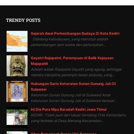
TRENDY POSTS
Sejarah Awal Perkembangan Budaya Di Kota Kediri
Dibidang kebudayaan, yang menonjol adalah
perkembangan seni sastra dan pertunjukan...
Gayatri Rajapatni, Perempuan di Balik Kejayaan
Majapahit
Adalah watak Rajapatni Gayatri yang agung, sehingga
mereka menjelma pemimpin besar sedunia, yang...
Hubungan Garis Keturunan Sunan Gunung Jati Di
Sulawesi
Keturunan Sunan Gunung Jati di Sulawesi Anak
keturunan Sunan Gunung Jati di Sulawesi berasal...
Ini Dia Pura Mpu Baradah Kediri Jawa Timur
KEDIRI : Tidak jauh dari lokasi Sendang Tirta Kamandanu
yang terletak di Desa Menang Kecamatan...
Situs Bersejarah Pager Ukir Ponorogo