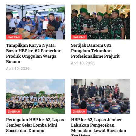
DAERAH
DAERAH
Tampilkan Karya Nyata,
Sertijab Danrem 083,
Bazar HBP ke-62 Pamerkan
Pangdam Tekankan
Produk Unggulan Warga
Profesionalisme Prajurit
Binaan
April 10, 2026
April 10, 2026
DAERAH
DAERAH
Peringatan HBP ke-62, Lapas
HBP ke-62, Lapas Jember
Jember Gelar Lomba Mini
Lakukan Pengecekan
Soccer dan Domino
Mendalam Lewat Razia dan
Tes Urine