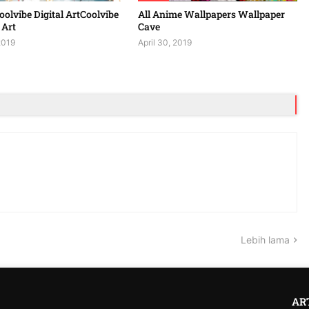
olvibe Digital ArtCoolvibe
All Anime Wallpapers Wallpaper
 Art
Cave
2019
April 30, 2019
Lebih lama
AR