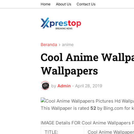
Home
About Us
Contact Us
Beranda
anime
Cool Anime Wallpa
Wallpapers
by
Admin
-
April 28, 2019
This Wallpaper is rated
52
by Bing.com for ke
IMAGE Details FOR Cool Anime Wallpapers P
TITLE:
Cool Anime Wallpaper