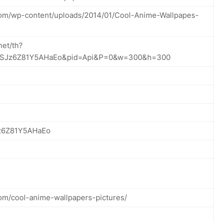
com/wp-content/uploads/2014/01/Cool-Anime-Wallpapes-
net/th?
2zSJz6Z81Y5AHaEo&pid=Api&P=0&w=300&h=300
z6Z81Y5AHaEo
com/cool-anime-wallpapers-pictures/