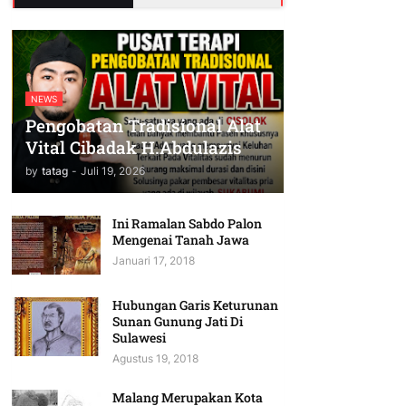
NEWS
Pengobatan Tradisional Alat
Vital Cibadak H.Abdulazis
by
tatag
-
Juli 19, 2026
Ini Ramalan Sabdo Palon
Mengenai Tanah Jawa
Januari 17, 2018
Hubungan Garis Keturunan
Sunan Gunung Jati Di
Sulawesi
Agustus 19, 2018
Malang Merupakan Kota