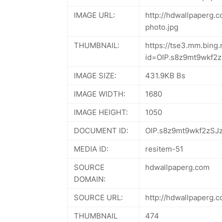
IMAGE URL:
http://hdwallpaperg.
photo.jpg
THUMBNAIL:
https://tse3.mm.bing.
id=OIP.s8z9mt9wkf
IMAGE SIZE:
431.9KB Bs
IMAGE WIDTH:
1680
IMAGE HEIGHT:
1050
DOCUMENT ID:
OIP.s8z9mt9wkf2zSJ
MEDIA ID:
resitem-51
SOURCE
hdwallpaperg.com
DOMAIN:
SOURCE URL:
http://hdwallpaperg.
THUMBNAIL
474