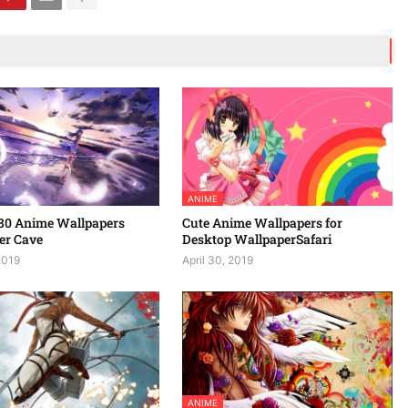
ANIME
80 Anime Wallpapers
Cute Anime Wallpapers for
er Cave
Desktop WallpaperSafari
2019
April 30, 2019
ANIME