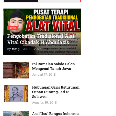
NEWS
Pengobatan Tradisional Alat
Vital Cibadak H.Abdulazis
by
tatag
-
Juli 19, 2026
Ini Ramalan Sabdo Palon
Mengenai Tanah Jawa
Januari 17, 2018
Hubungan Garis Keturunan
Sunan Gunung Jati Di
Sulawesi
Agustus 19, 2018
Asal Usul Bangsa Indonesia