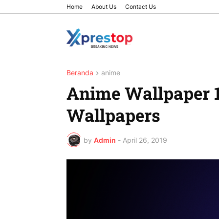
Home
About Us
Contact Us
Beranda
anime
Anime Wallpaper 
Wallpapers
by
Admin
-
April 26, 2019