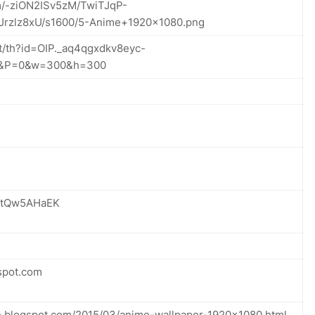
om/-ziON2ISv5zM/TwiTJqP-
rzlz8xU/s1600/5-Anime+1920x1080.png
et/th?id=OIP._aq4qgxdkv8eyc-
i&P=0&w=300&h=300
vtQw5AHaEK
spot.com
in.blogspot.com/2015/03/anime-wallpaper-1920x1080.html