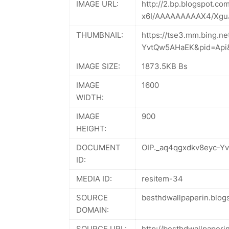
IMAGE URL:
http://2.bp.blogspot.c
x6I/AAAAAAAAAX4/XguJ
THUMBNAIL:
https://tse3.mm.bing.n
YvtQw5AHaEK&pid=Ap
IMAGE SIZE:
1873.5KB Bs
IMAGE
1600
WIDTH:
IMAGE
900
HEIGHT:
DOCUMENT
OIP._aq4qgxdkv8eyc-Y
ID:
MEDIA ID:
resitem-34
SOURCE
besthdwallpaperin.blog
DOMAIN:
SOURCE URL:
http://besthdwallpaper