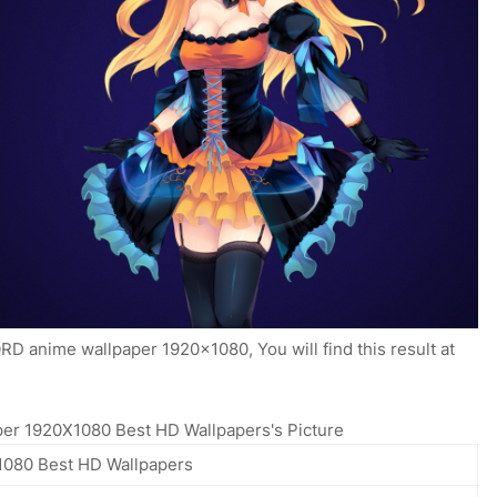
 anime wallpaper 1920x1080, You will find this result at
er 1920X1080 Best HD Wallpapers's Picture
1080 Best HD Wallpapers