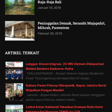
Raja-Raja Bali
Januari 19, 2018
Peninggalan Demak, Serambi Majapahit,
Mihrab, Pawestren
Februari 28, 2018
ARTIKEL TERKAIT
Langgar Aturan Imigrasi, 25 WN Vietnam Dideportasi
Melalui Bandara Soekarno-Hatta
TANJUNGPINANG - Rumah Detensi Imigrasi (Rudenim)
Pusat Tanjungpinang mendeportasi 25 warga...
Sukses Panen Pokcoy Hidroponik, Bapas Jakarta Barat
Wujudkan Pangan Mandiri
Jakarta - Bapas Kelas I Jakarta Barat sukses menggelar
panen sayur Pokcoy melalui media...
Letkol Anton Subhandi Tekankan Evaluasi Rutin Demi
Keberhasilan Program TMMD ke-129