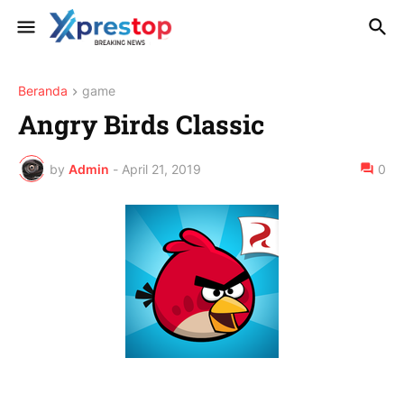
Beranda
game
Angry Birds Classic
by
Admin
-
April 21, 2019
0