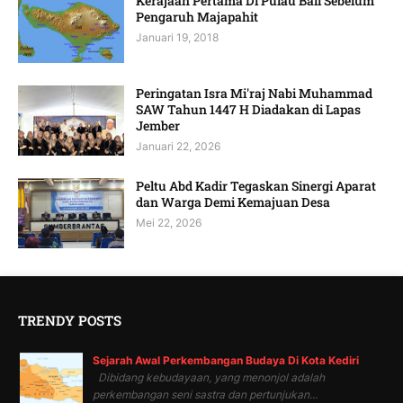
Kerajaan Pertama Di Pulau Bali Sebelum
Pengaruh Majapahit
Januari 19, 2018
Peringatan Isra Mi'raj Nabi Muhammad
SAW Tahun 1447 H Diadakan di Lapas
Jember
Januari 22, 2026
Peltu Abd Kadir Tegaskan Sinergi Aparat
dan Warga Demi Kemajuan Desa
Mei 22, 2026
TRENDY POSTS
Sejarah Awal Perkembangan Budaya Di Kota Kediri
Dibidang kebudayaan, yang menonjol adalah
perkembangan seni sastra dan pertunjukan...