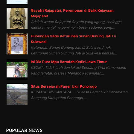
Gayatri Rajapatni, Perempuan di Balik Kejayaan
Majapahit
Adalah watak Rajapatni Gayatri yang agung, sehingga
mereka menjelma pemimpin besar sedunia, yang...
Hubungan Garis Keturunan Sunan Gunung Jati Di
Sulawesi
Keturunan Sunan Gunung Jati di Sulawesi Anak
keturunan Sunan Gunung Jati di Sulawesi berasal...
Ini Dia Pura Mpu Baradah Kediri Jawa Timur
KEDIRI : Tidak jauh dari lokasi Sendang Tirta Kamandanu
yang terletak di Desa Menang Kecamatan...
Situs Bersejarah Pager Ukir Ponorogo
KERAMAT NUSANTARA - Di desa Pager Ukir Kecamatan
Sampung Kabupaten Ponorogo,...
POPULAR NEWS