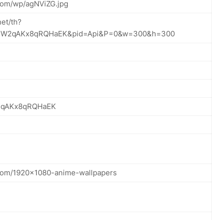
.com/wp/agNViZG.jpg
net/th?
VJW2qAKx8qRQHaEK&pid=Api&P=0&w=300&h=300
2qAKx8qRQHaEK
.com/1920x1080-anime-wallpapers