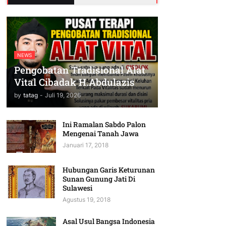
NEWS
Pengobatan Tradisional Alat
Vital Cibadak H.Abdulazis
by
tatag
-
Juli 19, 2026
Ini Ramalan Sabdo Palon
Mengenai Tanah Jawa
Januari 17, 2018
Hubungan Garis Keturunan
Sunan Gunung Jati Di
Sulawesi
Agustus 19, 2018
Asal Usul Bangsa Indonesia