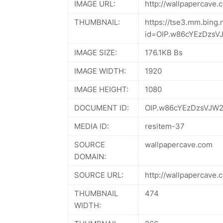
IMAGE URL:
http://wallpapercave
THUMBNAIL:
https://tse3.mm.bing.
id=OIP.w86cYEzDzs
IMAGE SIZE:
176.1KB Bs
IMAGE WIDTH:
1920
IMAGE HEIGHT:
1080
DOCUMENT ID:
OIP.w86cYEzDzsVJW
MEDIA ID:
resitem-37
SOURCE
wallpapercave.com
DOMAIN:
SOURCE URL:
http://wallpapercave
THUMBNAIL
474
WIDTH: