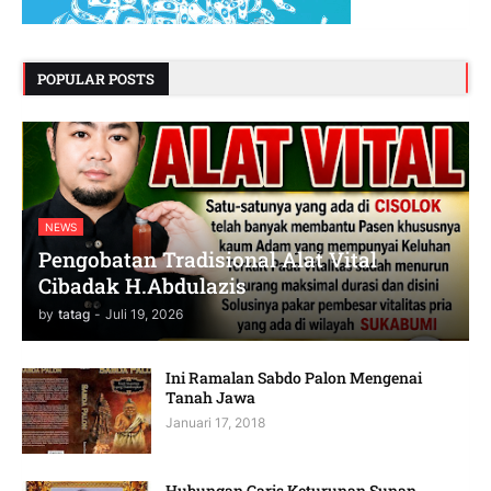
POPULAR POSTS
NEWS
Pengobatan Tradisional Alat Vital
Cibadak H.Abdulazis
by
tatag
-
Juli 19, 2026
Ini Ramalan Sabdo Palon Mengenai
Tanah Jawa
Januari 17, 2018
Hubungan Garis Keturunan Sunan