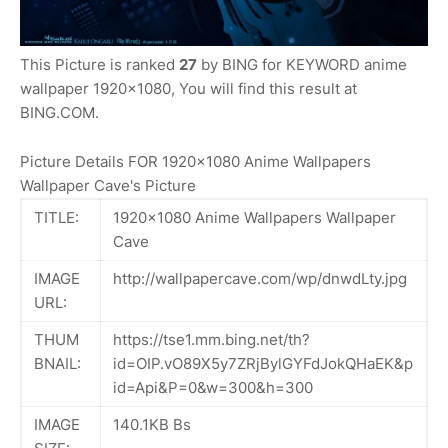
This Picture is ranked
27
by BING for KEYWORD anime
wallpaper 1920x1080, You will find this result at
BING.COM.
Picture Details FOR 1920x1080 Anime Wallpapers
Wallpaper Cave's Picture
TITLE:
1920x1080 Anime Wallpapers Wallpaper
Cave
IMAGE
http://wallpapercave.com/wp/dnwdLty.jpg
URL:
THUM
https://tse1.mm.bing.net/th?
BNAIL:
id=OIP.vO89X5y7ZRjBylGYFdJokQHaEK&p
id=Api&P=0&w=300&h=300
IMAGE
140.1KB Bs