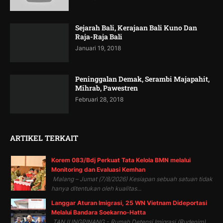
Sejarah Bali, Kerajaan Bali Kuno Dan
Raja-Raja Bali
Januari 19, 2018
Peninggalan Demak, Serambi Majapahit,
Mihrab, Pawestren
Februari 28, 2018
ARTIKEL TERKAIT
Korem 083/Bdj Perkuat Tata Kelola BMN melalui
Monitoring dan Evaluasi Kemhan
Malang – Jumat (7/8/2026) Kesiapan sebuah satuan tidak
hanya ditentukan oleh kualitas...
Langgar Aturan Imigrasi, 25 WN Vietnam Dideportasi
Melalui Bandara Soekarno-Hatta
TANJUNGPINANG - Rumah Detensi Imigrasi (Rudenim)