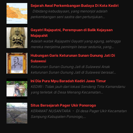
Sejarah Awal Perkembangan Budaya Di Kota Kediri
Dibidang kebudayaan, yang menonjol adalah
perkembangan seni sastra dan pertunjukan...
Gayatri Rajapatni, Perempuan di Balik Kejayaan
Majapahit
Adalah watak Rajapatni Gayatri yang agung, sehingga
mereka menjelma pemimpin besar sedunia, yang...
Hubungan Garis Keturunan Sunan Gunung Jati Di
Sulawesi
Keturunan Sunan Gunung Jati di Sulawesi Anak
keturunan Sunan Gunung Jati di Sulawesi berasal...
Ini Dia Pura Mpu Baradah Kediri Jawa Timur
KEDIRI : Tidak jauh dari lokasi Sendang Tirta Kamandanu
yang terletak di Desa Menang Kecamatan...
Situs Bersejarah Pager Ukir Ponorogo
KERAMAT NUSANTARA - Di desa Pager Ukir Kecamatan
Sampung Kabupaten Ponorogo,...