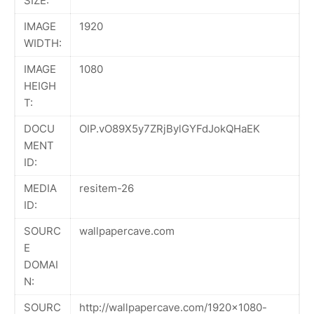
SIZE:
IMAGE
1920
WIDTH:
IMAGE
1080
HEIGH
T:
DOCU
OIP.vO89X5y7ZRjBylGYFdJokQHaEK
MENT
ID:
MEDIA
resitem-26
ID:
SOURC
wallpapercave.com
E
DOMAI
N:
SOURC
http://wallpapercave.com/1920x1080-