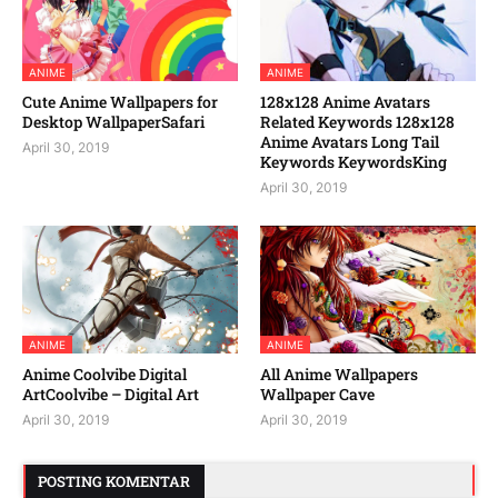
ANIME
ANIME
Cute Anime Wallpapers for
128x128 Anime Avatars
Desktop WallpaperSafari
Related Keywords 128x128
Anime Avatars Long Tail
April 30, 2019
Keywords KeywordsKing
April 30, 2019
ANIME
ANIME
Anime Coolvibe Digital
All Anime Wallpapers
ArtCoolvibe – Digital Art
Wallpaper Cave
April 30, 2019
April 30, 2019
POSTING KOMENTAR