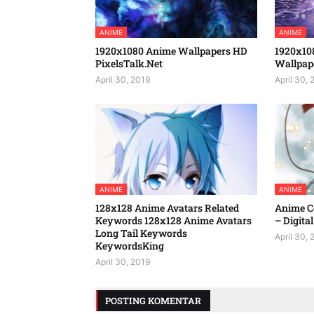
ANIME
ANIME
1920x1080 Anime Wallpapers HD
1920x10
PixelsTalk.Net
Wallpap
April 30, 2019
April 30, 
ANIME
ANIME
128x128 Anime Avatars Related
Anime Co
Keywords 128x128 Anime Avatars
– Digital
Long Tail Keywords
April 30, 
KeywordsKing
April 30, 2019
POSTING KOMENTAR