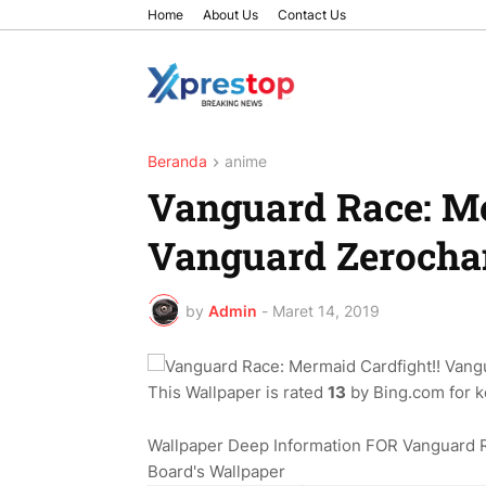
Home
About Us
Contact Us
Beranda
anime
Vanguard Race: Me
Vanguard Zerocha
by
Admin
-
Maret 14, 2019
This Wallpaper is rated
13
by Bing.com for ke
Wallpaper Deep Information FOR Vanguard 
Board's Wallpaper