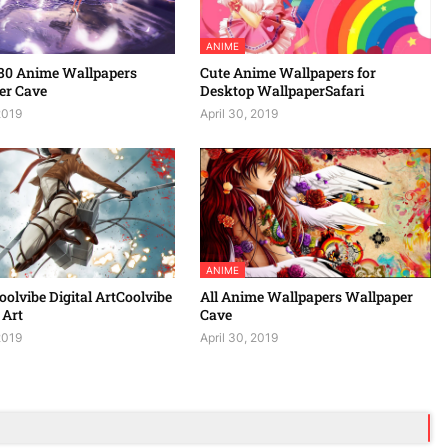
ANIME
80 Anime Wallpapers
Cute Anime Wallpapers for
er Cave
Desktop WallpaperSafari
2019
April 30, 2019
ANIME
olvibe Digital ArtCoolvibe
All Anime Wallpapers Wallpaper
 Art
Cave
2019
April 30, 2019