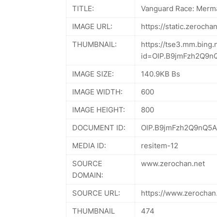
TITLE:
Vanguard Race: Merma
IMAGE URL:
https://static.zerocha
THUMBNAIL:
https://tse3.mm.bing.
id=OIP.B9jmFzh2Q9
IMAGE SIZE:
140.9KB Bs
IMAGE WIDTH:
600
IMAGE HEIGHT:
800
DOCUMENT ID:
OIP.B9jmFzh2Q9nQ5
MEDIA ID:
resitem-12
SOURCE
www.zerochan.net
DOMAIN:
SOURCE URL:
https://www.zerocha
THUMBNAIL
474