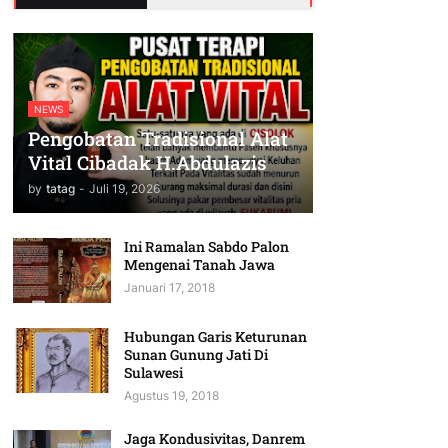
NEWS
Pengobatan Tradisional Alat
Vital Cibadak H.Abdulazis
by
tatag
-
Juli 19, 2026
Ini Ramalan Sabdo Palon
Mengenai Tanah Jawa
Januari 17, 2018
Hubungan Garis Keturunan
Sunan Gunung Jati Di
Sulawesi
Agustus 19, 2018
Jaga Kondusivitas, Danrem