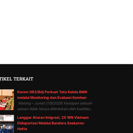
TIKEL TERKAIT
Korem 083/Bdj Perkuat Tata Kelola BMN
melalui Monitoring dan Evaluasi Kemhan
Malang – Jumat (7/8/2026) Kesiapan sebuah
satuan tidak hanya ditentukan oleh kualitas...
Langgar Aturan Imigrasi, 25 WN Vietnam
Dideportasi Melalui Bandara Soekarno-
Hatta