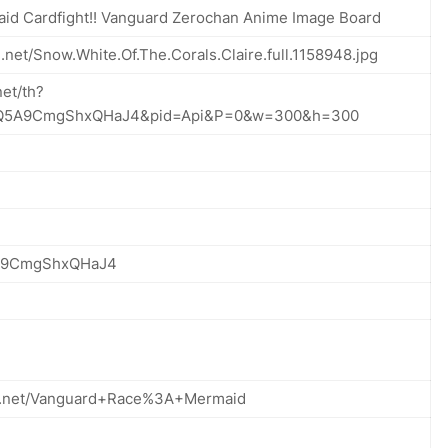
id Cardfight!! Vanguard Zerochan Anime Image Board
n.net/Snow.White.Of.The.Corals.Claire.full.1158948.jpg
net/th?
nQ5A9CmgShxQHaJ4&pid=Api&P=0&w=300&h=300
A9CmgShxQHaJ4
n.net/Vanguard+Race%3A+Mermaid