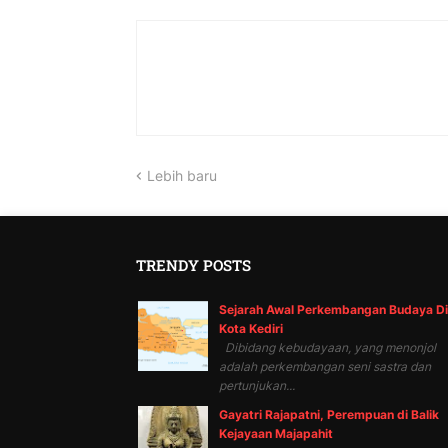
Lebih baru
TRENDY POSTS
Sejarah Awal Perkembangan Budaya Di
Kota Kediri
Dibidang kebudayaan, yang menonjol
adalah perkembangan seni sastra dan
pertunjukan...
Gayatri Rajapatni, Perempuan di Balik
Kejayaan Majapahit