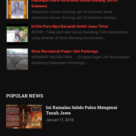
Hubungan Garis Keturunan Sunan Gunung Jati Di
Sulawesi
Keturunan Sunan Gunung Jati di Sulawesi Anak
keturunan Sunan Gunung Jati di Sulawesi berasal...
Ini Dia Pura Mpu Baradah Kediri Jawa Timur
KEDIRI : Tidak jauh dari lokasi Sendang Tirta Kamandanu
yang terletak di Desa Menang Kecamatan...
Situs Bersejarah Pager Ukir Ponorogo
KERAMAT NUSANTARA - Di desa Pager Ukir Kecamatan
Sampung Kabupaten Ponorogo,...
POPULAR NEWS
Ini Ramalan Sabdo Palon Mengenai
Tanah Jawa
Januari 17, 2018