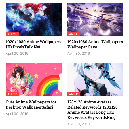
ANIME
ANIME
1920x1080 Anime Wallpapers
1920x1080 Anime Wallpapers
HD PixelsTalk.Net
Wallpaper Cave
April 30, 2019
April 30, 2019
ANIME
ANIME
Cute Anime Wallpapers for
128x128 Anime Avatars
Desktop WallpaperSafari
Related Keywords 128x128
Anime Avatars Long Tail
April 30, 2019
Keywords KeywordsKing
April 30, 2019