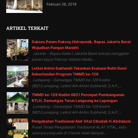
Februari 28, 2018
ARTIKEL TERKAIT
Sukses Panen Pokcoy Hidroponik, Bapas Jakarta Barat
Wujudkan Pangan Mandiri
Jakarta - Bapas Kelas I Jakarta Barat sukses menggelar
panen sayur Pokcoy melalui media...
Letkol Anton Subhandi Tekankan Evaluasi Rutin Demi
Keberhasilan Program TMMD ke-129
Lumajang – Dansatgas TMMD ke-129 Kodim
0821/Lumajang, Letkol Arh Anton Subhandi, S.A.P.,...
TMMD ke-129 Kodim 0821 Percepat Pembangunan
RTLH, Dansatgas Turun Langsung ke Lapangan
Lumajang – Dansatgas TMMD ke-129 Kodim
0821/Lumajang, Letkol Arh Anton Subhandi, S.A.P.,...
Pengobatan Tradisional Alat Vital Cibadak H.Abdulazis
Pusat Terapi Pengobatan Tradisional ALAT VITAL, satu-
satunya yang ada di Cisolok telah banyak...