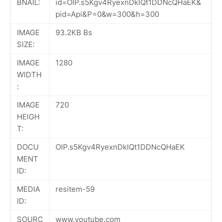
BNAIL:
id=OIP.s5Kgv4RyexnDkIQt1DDNcQHaEK&
pid=Api&P=0&w=300&h=300
IMAGE
93.2KB Bs
SIZE:
IMAGE
1280
WIDTH
:
IMAGE
720
HEIGH
T:
DOCU
OIP.s5Kgv4RyexnDkIQt1DDNcQHaEK
MENT
ID:
MEDIA
resitem-59
ID:
SOURC
www.youtube.com