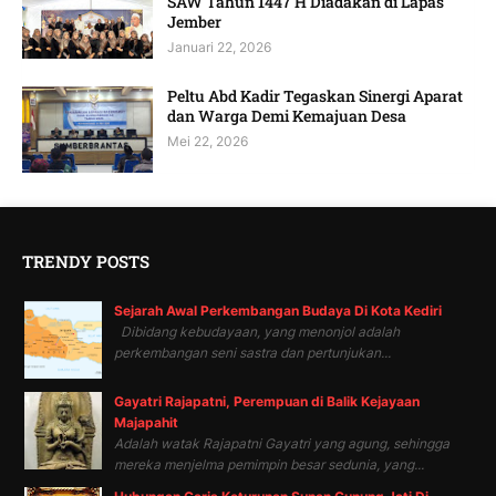
SAW Tahun 1447 H Diadakan di Lapas
Jember
Januari 22, 2026
Peltu Abd Kadir Tegaskan Sinergi Aparat
dan Warga Demi Kemajuan Desa
Mei 22, 2026
TRENDY POSTS
Sejarah Awal Perkembangan Budaya Di Kota Kediri
Dibidang kebudayaan, yang menonjol adalah
perkembangan seni sastra dan pertunjukan...
Gayatri Rajapatni, Perempuan di Balik Kejayaan
Majapahit
Adalah watak Rajapatni Gayatri yang agung, sehingga
mereka menjelma pemimpin besar sedunia, yang...