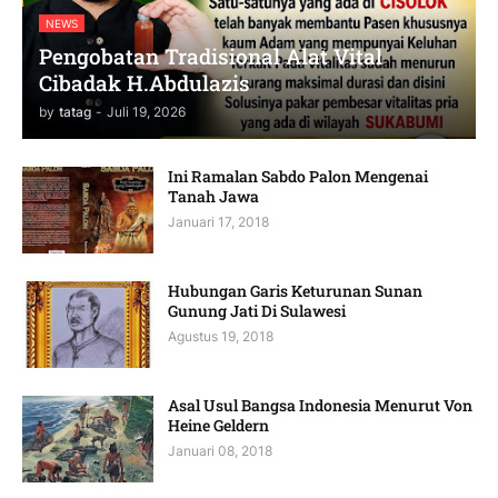
NEWS
Pengobatan Tradisional Alat Vital
Cibadak H.Abdulazis
by
tatag
-
Juli 19, 2026
Ini Ramalan Sabdo Palon Mengenai
Tanah Jawa
Januari 17, 2018
Hubungan Garis Keturunan Sunan
Gunung Jati Di Sulawesi
Agustus 19, 2018
Asal Usul Bangsa Indonesia Menurut Von
Heine Geldern
Januari 08, 2018