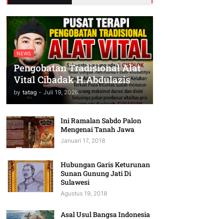
NEWS
Pengobatan Tradisional Alat
Vital Cibadak H.Abdulazis
by
tatag
-
Juli 19, 2026
Ini Ramalan Sabdo Palon
Mengenai Tanah Jawa
Januari 17, 2018
Hubungan Garis Keturunan
Sunan Gunung Jati Di
Sulawesi
Agustus 19, 2018
Asal Usul Bangsa Indonesia