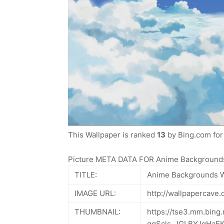
This Wallpaper is ranked
13
by Bing.com for 
Picture META DATA FOR Anime Backgrounds
TITLE:
Anime Backgrounds W
IMAGE URL:
http://wallpapercave
THUMBNAIL:
https://tse3.mm.bing
gqScls_JGLBYJgHaE