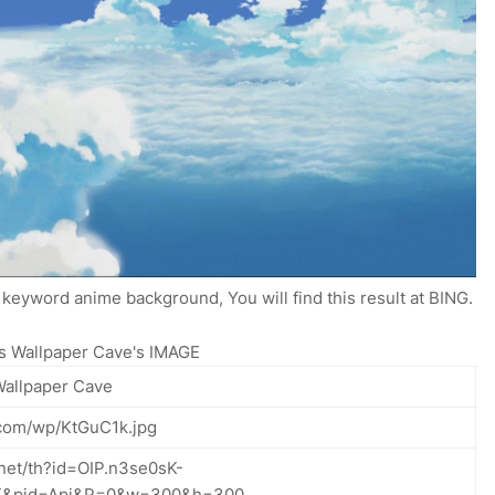
keyword anime background, You will find this result at BING.
 Wallpaper Cave's IMAGE
allpaper Cave
.com/wp/KtGuC1k.jpg
.net/th?id=OIP.n3se0sK-
K&pid=Api&P=0&w=300&h=300