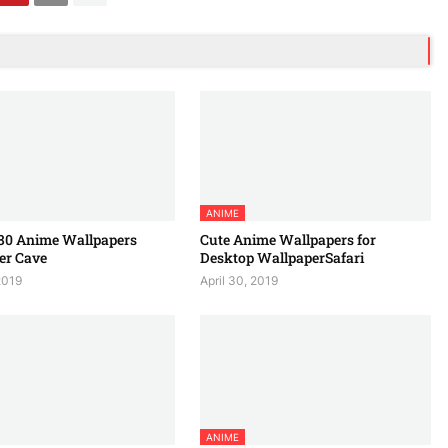
ANIME
80 Anime Wallpapers
Cute Anime Wallpapers for
er Cave
Desktop WallpaperSafari
2019
April 30, 2019
ANIME