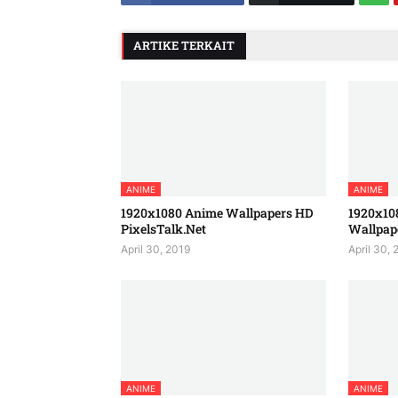
ARTIKE TERKAIT
ANIME
ANIME
1920x1080 Anime Wallpapers HD
1920x10
PixelsTalk.Net
Wallpap
April 30, 2019
April 30, 
ANIME
ANIME