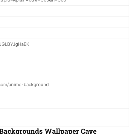
_JGLBYJgHaEK
e.com/anime-background
 Backgrounds Wallpaper Cave