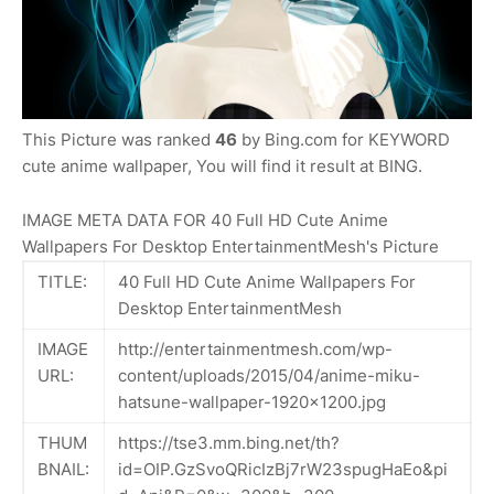
This Picture was ranked
46
by Bing.com for KEYWORD
cute anime wallpaper, You will find it result at BING.
IMAGE META DATA FOR 40 Full HD Cute Anime
Wallpapers For Desktop EntertainmentMesh's Picture
TITLE:
40 Full HD Cute Anime Wallpapers For
Desktop EntertainmentMesh
IMAGE
http://entertainmentmesh.com/wp-
URL:
content/uploads/2015/04/anime-miku-
hatsune-wallpaper-1920x1200.jpg
THUM
https://tse3.mm.bing.net/th?
BNAIL:
id=OIP.GzSvoQRicIzBj7rW23spugHaEo&pi