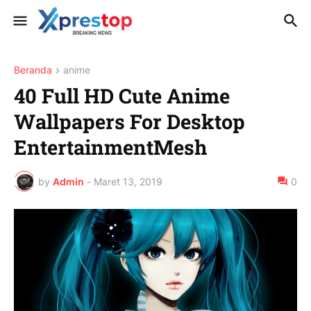
Beranda
anime
40 Full HD Cute Anime
Wallpapers For Desktop
EntertainmentMesh
by
Admin
-
Maret 13, 2019
0