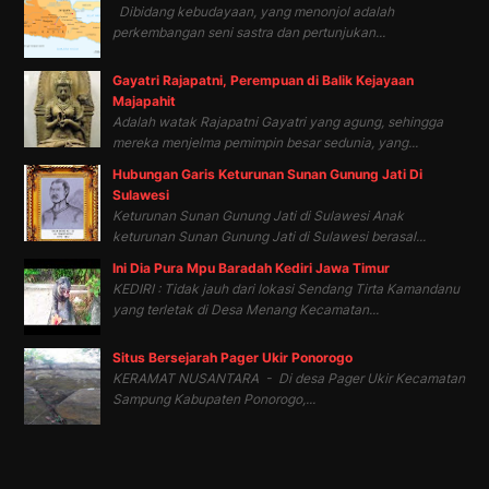
Dibidang kebudayaan, yang menonjol adalah
perkembangan seni sastra dan pertunjukan...
Gayatri Rajapatni, Perempuan di Balik Kejayaan
Majapahit
Adalah watak Rajapatni Gayatri yang agung, sehingga
mereka menjelma pemimpin besar sedunia, yang...
Hubungan Garis Keturunan Sunan Gunung Jati Di
Sulawesi
Keturunan Sunan Gunung Jati di Sulawesi Anak
keturunan Sunan Gunung Jati di Sulawesi berasal...
Ini Dia Pura Mpu Baradah Kediri Jawa Timur
KEDIRI : Tidak jauh dari lokasi Sendang Tirta Kamandanu
yang terletak di Desa Menang Kecamatan...
Situs Bersejarah Pager Ukir Ponorogo
KERAMAT NUSANTARA - Di desa Pager Ukir Kecamatan
Sampung Kabupaten Ponorogo,...