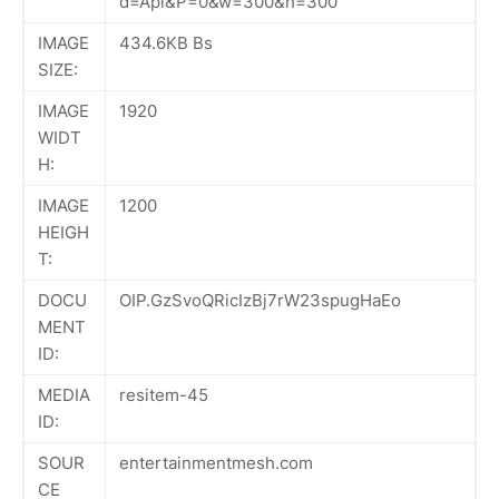
d=Api&P=0&w=300&h=300
IMAGE
434.6KB Bs
SIZE:
IMAGE
1920
WIDT
H:
IMAGE
1200
HEIGH
T:
DOCU
OIP.GzSvoQRicIzBj7rW23spugHaEo
MENT
ID:
MEDIA
resitem-45
ID:
SOUR
entertainmentmesh.com
CE