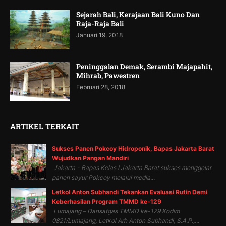
Sejarah Bali, Kerajaan Bali Kuno Dan
Raja-Raja Bali
Januari 19, 2018
Peninggalan Demak, Serambi Majapahit,
Mihrab, Pawestren
Februari 28, 2018
ARTIKEL TERKAIT
Sukses Panen Pokcoy Hidroponik, Bapas Jakarta Barat
Wujudkan Pangan Mandiri
Jakarta - Bapas Kelas I Jakarta Barat sukses menggelar
panen sayur Pokcoy melalui media...
Letkol Anton Subhandi Tekankan Evaluasi Rutin Demi
Keberhasilan Program TMMD ke-129
Lumajang – Dansatgas TMMD ke-129 Kodim
0821/Lumajang, Letkol Arh Anton Subhandi, S.A.P.,...