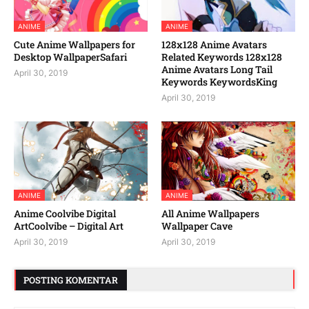
ANIME
ANIME
Cute Anime Wallpapers for
128x128 Anime Avatars
Desktop WallpaperSafari
Related Keywords 128x128
Anime Avatars Long Tail
April 30, 2019
Keywords KeywordsKing
April 30, 2019
ANIME
ANIME
Anime Coolvibe Digital
All Anime Wallpapers
ArtCoolvibe – Digital Art
Wallpaper Cave
April 30, 2019
April 30, 2019
POSTING KOMENTAR