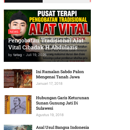
NEWS
Pengobatan Tradisional Alat
Vital Cibadak H.Abdulazis
by
tatag
-
Juli 19, 2026
Ini Ramalan Sabdo Palon
Mengenai Tanah Jawa
Januari 17, 2018
Hubungan Garis Keturunan
Sunan Gunung Jati Di
Sulawesi
Agustus 19, 2018
Asal Usul Bangsa Indonesia