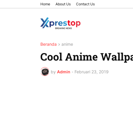
Home
About Us
Contact Us
Beranda
anime
Cool Anime Wallp
by
Admin
-
Februari 23, 2019