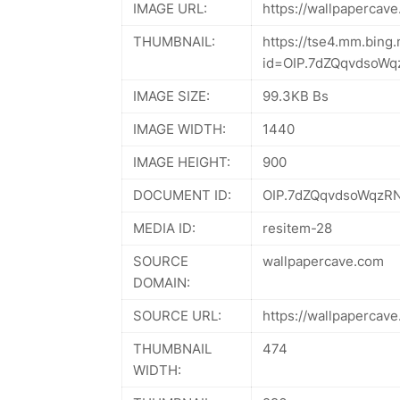
IMAGE URL:
https://wallpapercav
THUMBNAIL:
https://tse4.mm.bing.
id=OIP.7dZQqvdsoW
IMAGE SIZE:
99.3KB Bs
IMAGE WIDTH:
1440
IMAGE HEIGHT:
900
DOCUMENT ID:
OIP.7dZQqvdsoWqzRN
MEDIA ID:
resitem-28
SOURCE
wallpapercave.com
DOMAIN:
SOURCE URL:
https://wallpapercav
THUMBNAIL
474
WIDTH: