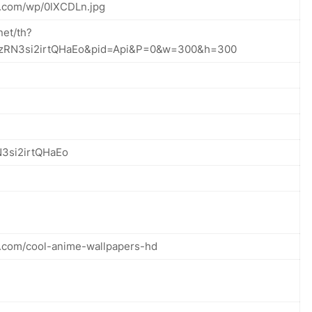
e.com/wp/0lXCDLn.jpg
net/th?
qzRN3si2irtQHaEo&pid=Api&P=0&w=300&h=300
3si2irtQHaEo
e.com/cool-anime-wallpapers-hd