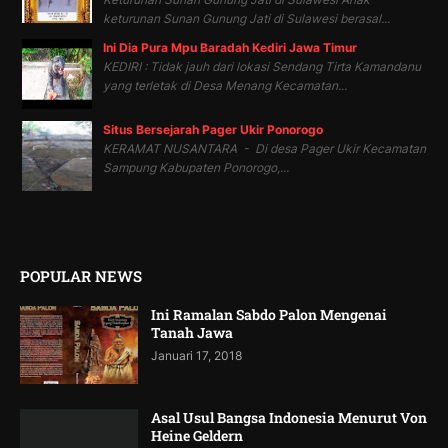
keturunan Sunan Gunung Jati di Sulawesi berasal...
Ini Dia Pura Mpu Baradah Kediri Jawa Timur
KEDIRI : Tidak jauh dari lokasi Sendang Tirta Kamandanu
yang terletak di Desa Menang Kecamatan...
Situs Bersejarah Pager Ukir Ponorogo
KERAMAT NUSANTARA - Di desa Pager Ukir Kecamatan
Sampung Kabupaten Ponorogo,...
POPULAR NEWS
Ini Ramalan Sabdo Palon Mengenai
Tanah Jawa
Januari 17, 2018
Asal Usul Bangsa Indonesia Menurut Von
Heine Geldern