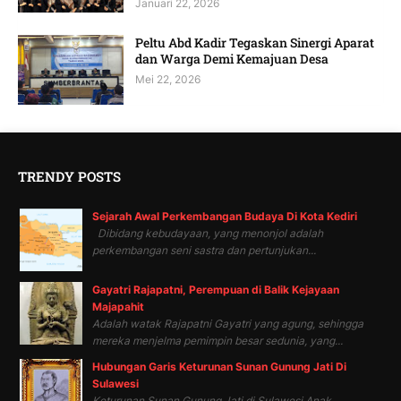
Januari 22, 2026
Peltu Abd Kadir Tegaskan Sinergi Aparat
dan Warga Demi Kemajuan Desa
Mei 22, 2026
TRENDY POSTS
Sejarah Awal Perkembangan Budaya Di Kota Kediri
Dibidang kebudayaan, yang menonjol adalah
perkembangan seni sastra dan pertunjukan...
Gayatri Rajapatni, Perempuan di Balik Kejayaan
Majapahit
Adalah watak Rajapatni Gayatri yang agung, sehingga
mereka menjelma pemimpin besar sedunia, yang...
Hubungan Garis Keturunan Sunan Gunung Jati Di
Sulawesi
Keturunan Sunan Gunung Jati di Sulawesi Anak