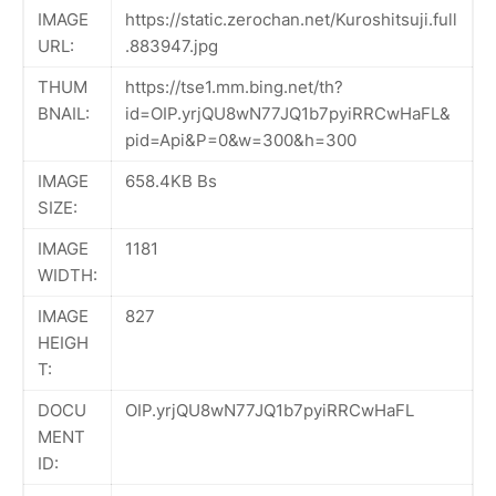
IMAGE
https://static.zerochan.net/Kuroshitsuji.full
URL:
.883947.jpg
THUM
https://tse1.mm.bing.net/th?
BNAIL:
id=OIP.yrjQU8wN77JQ1b7pyiRRCwHaFL&
pid=Api&P=0&w=300&h=300
IMAGE
658.4KB Bs
SIZE:
IMAGE
1181
WIDTH:
IMAGE
827
HEIGH
T:
DOCU
OIP.yrjQU8wN77JQ1b7pyiRRCwHaFL
MENT
ID: