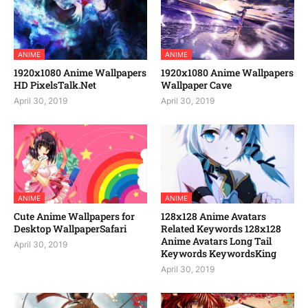
ANIME
ANIME
1920x1080 Anime Wallpapers
1920x1080 Anime Wallpapers
HD PixelsTalk.Net
Wallpaper Cave
April 30, 2019
April 30, 2019
ANIME
ANIME
Cute Anime Wallpapers for
128x128 Anime Avatars
Desktop WallpaperSafari
Related Keywords 128x128
Anime Avatars Long Tail
April 30, 2019
Keywords KeywordsKing
April 30, 2019