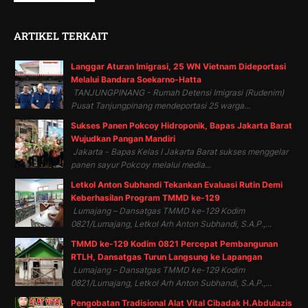
ARTIKEL TERKAIT
Langgar Aturan Imigrasi, 25 WN Vietnam Dideportasi
Melalui Bandara Soekarno-Hatta
TANJUNGPINANG - Rumah Detensi Imigrasi (Rudenim)
Pusat Tanjungpinang mendeportasi 25 warga...
Sukses Panen Pokcoy Hidroponik, Bapas Jakarta Barat
Wujudkan Pangan Mandiri
Jakarta - Bapas Kelas I Jakarta Barat sukses menggelar
panen sayur Pokcoy melalui media...
Letkol Anton Subhandi Tekankan Evaluasi Rutin Demi
Keberhasilan Program TMMD ke-129
Lumajang – Dansatgas TMMD ke-129 Kodim
0821/Lumajang, Letkol Arh Anton Subhandi, S.A.P.,...
TMMD ke-129 Kodim 0821 Percepat Pembangunan
RTLH, Dansatgas Turun Langsung ke Lapangan
Lumajang – Dansatgas TMMD ke-129 Kodim
0821/Lumajang, Letkol Arh Anton Subhandi, S.A.P.,...
Pengobatan Tradisional Alat Vital Cibadak H.Abdulazis