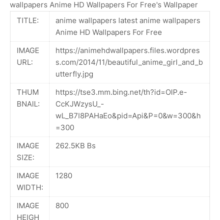
wallpapers Anime HD Wallpapers For Free's Wallpaper
TITLE:
anime wallpapers latest anime wallpapers
Anime HD Wallpapers For Free
IMAGE
https://animehdwallpapers.files.wordpres
URL:
s.com/2014/11/beautiful_anime_girl_and_b
utterfly.jpg
THUM
https://tse3.mm.bing.net/th?id=OIP.e-
BNAIL:
CcKJWzysU_-
wL_B7l8PAHaEo&pid=Api&P=0&w=300&h
=300
IMAGE
262.5KB Bs
SIZE:
IMAGE
1280
WIDTH:
IMAGE
800
HEIGH