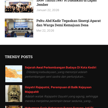
SAW Tahun 1447 H Diadakan di Lapas
Jember
Januari 22, 2026
Peltu Abd Kadir Tegaskan Sinergi Aparat
dan Warga Demi Kemajuan Desa
Mei 22, 2026
TRENDY POSTS
Sejarah Awal Perkembangan Budaya Di Kota Kediri
Dibidang kebudayaan, yang menonjol adalah
perkembangan seni sastra dan pertunjukan...
Gayatri Rajapatni, Perempuan di Balik Kejayaan
Majapahit
Adalah watak Rajapatni Gayatri yang agung, sehingga
mereka menjelma pemimpin besar sedunia, yang...
Hubungan Garis Keturunan Sunan Gunung Jati Di