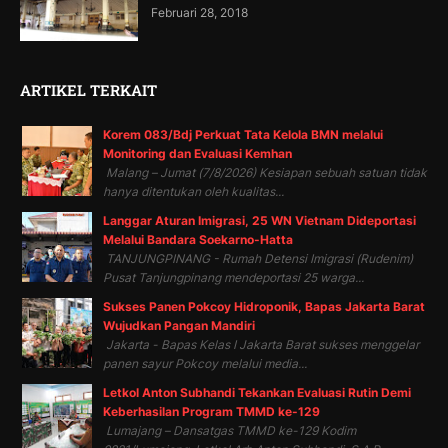
Februari 28, 2018
ARTIKEL TERKAIT
Korem 083/Bdj Perkuat Tata Kelola BMN melalui
Monitoring dan Evaluasi Kemhan
Malang – Jumat (7/8/2026) Kesiapan sebuah satuan tidak
hanya ditentukan oleh kualitas...
Langgar Aturan Imigrasi, 25 WN Vietnam Dideportasi
Melalui Bandara Soekarno-Hatta
TANJUNGPINANG - Rumah Detensi Imigrasi (Rudenim)
Pusat Tanjungpinang mendeportasi 25 warga...
Sukses Panen Pokcoy Hidroponik, Bapas Jakarta Barat
Wujudkan Pangan Mandiri
Jakarta - Bapas Kelas I Jakarta Barat sukses menggelar
panen sayur Pokcoy melalui media...
Letkol Anton Subhandi Tekankan Evaluasi Rutin Demi
Keberhasilan Program TMMD ke-129
Lumajang – Dansatgas TMMD ke-129 Kodim