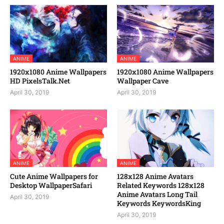
ANIME
ANIME
1920x1080 Anime Wallpapers
1920x1080 Anime Wallpapers
HD PixelsTalk.Net
Wallpaper Cave
April 30, 2019
April 30, 2019
ANIME
ANIME
Cute Anime Wallpapers for
128x128 Anime Avatars
Desktop WallpaperSafari
Related Keywords 128x128
Anime Avatars Long Tail
April 30, 2019
Keywords KeywordsKing
April 30, 2019