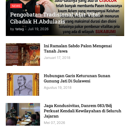
NEWS
Pengobatan Tradisional Alat Vital
Cibadak H.Abdulazis
by
tatag
-
Juli 19, 2026
Ini Ramalan Sabdo Palon Mengenai
Tanah Jawa
Januari 17, 2018
Hubungan Garis Keturunan Sunan
Gunung Jati Di Sulawesi
Agustus 19, 2018
Jaga Kondusivitas, Danrem 083/Bdj
Perkuat Kendali Kewilayahan di Seluruh
Jajaran
Mei 07, 2026