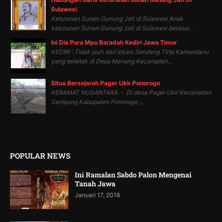
Sulawesi
Keturunan Sunan Gunung Jati di Sulawesi Anak
keturunan Sunan Gunung Jati di Sulawesi berasal...
Ini Dia Pura Mpu Baradah Kediri Jawa Timur
KEDIRI : Tidak jauh dari lokasi Sendang Tirta Kamandanu
yang terletak di Desa Menang Kecamatan...
Situs Bersejarah Pager Ukir Ponorogo
KERAMAT NUSANTARA - Di desa Pager Ukir Kecamatan
Sampung Kabupaten Ponorogo,...
POPULAR NEWS
Ini Ramalan Sabdo Palon Mengenai
Tanah Jawa
Januari 17, 2018