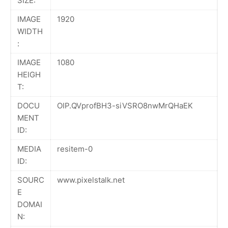
SIZE:
IMAGE
1920
WIDTH
:
IMAGE
1080
HEIGH
T:
DOCU
OIP.QVprofBH3-siVSRO8nwMrQHaEK
MENT
ID:
MEDIA
resitem-0
ID:
SOURC
www.pixelstalk.net
E
DOMAI
N: