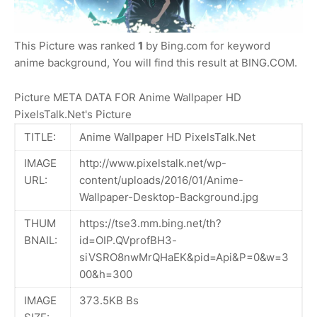
This Picture was ranked
1
by Bing.com for keyword
anime background, You will find this result at BING.COM.
Picture META DATA FOR Anime Wallpaper HD
PixelsTalk.Net's Picture
TITLE:
Anime Wallpaper HD PixelsTalk.Net
IMAGE
http://www.pixelstalk.net/wp-
URL:
content/uploads/2016/01/Anime-
Wallpaper-Desktop-Background.jpg
THUM
https://tse3.mm.bing.net/th?
BNAIL:
id=OIP.QVprofBH3-
siVSRO8nwMrQHaEK&pid=Api&P=0&w=3
00&h=300
IMAGE
373.5KB Bs