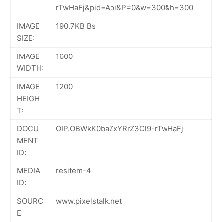
rTwHaFj&pid=Api&P=0&w=300&h=300
IMAGE
190.7KB Bs
SIZE:
IMAGE
1600
WIDTH:
IMAGE
1200
HEIGH
T:
DOCU
OIP.OBWkK0baZxYRrZ3Cl9-rTwHaFj
MENT
ID:
MEDIA
resitem-4
ID:
SOURC
www.pixelstalk.net
E