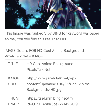
This Image was ranked
5
by BING for keyword wallpaper
anime, You will find this result at BING.
IMAGE Details FOR HD Cool Anime Backgrounds
PixelsTalk.Net's IMAGE
TITLE:
HD Cool Anime Backgrounds
PixelsTalk.Net
IMAGE
http://www.pixelstalk.net/wp-
URL:
content/uploads/2016/05/Cool-Anime-
Backgrounds-HD.jpg
THUM
https://tse1.mm.bing.net/th?
BNAIL:
id=OIP.OBWkK0baZxYRrZ3Cl9-