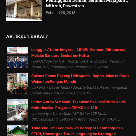
Peninggalan Demak, Serambi Majapahit,
Mihrab, Pawestren
Februari 28, 2018
ARTIKEL TERKAIT
Langgar Aturan Imigrasi, 25 WN Vietnam Dideportasi
Melalui Bandara Soekarno-Hatta
TANJUNGPINANG - Rumah Detensi Imigrasi (Rudenim)
Pusat Tanjungpinang mendeportasi 25 warga...
Sukses Panen Pokcoy Hidroponik, Bapas Jakarta Barat
Wujudkan Pangan Mandiri
Jakarta - Bapas Kelas I Jakarta Barat sukses menggelar
panen sayur Pokcoy melalui media...
Letkol Anton Subhandi Tekankan Evaluasi Rutin Demi
Keberhasilan Program TMMD ke-129
Lumajang – Dansatgas TMMD ke-129 Kodim
0821/Lumajang, Letkol Arh Anton Subhandi, S.A.P.,...
TMMD ke-129 Kodim 0821 Percepat Pembangunan
RTLH, Dansatgas Turun Langsung ke Lapangan