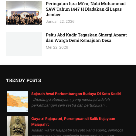
Peringatan Isra Mi'raj Nabi Muhammad
SAW Tahun 1447 H Diadakan di Lapas
Jember
Januari 22, 2026
Peltu Abd Kadir Tegaskan Sinergi Aparat
dan Warga Demi Kemajuan Desa
Mei 22, 2026
TRENDY POSTS
Sejarah Awal Perkembangan Budaya Di Kota Kediri
Dibidang kebudayaan, yang menonjol adalah
perkembangan seni sastra dan pertunjukan...
Gayatri Rajapatni, Perempuan di Balik Kejayaan
Majapahit
Adalah watak Rajapatni Gayatri yang agung, sehingga
mereka menjelma pemimpin besar sedunia, yang...