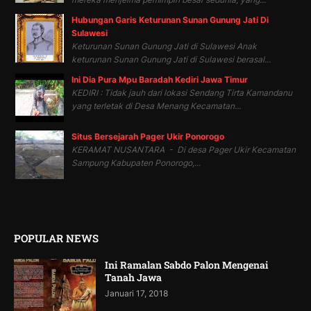
Hubungan Garis Keturunan Sunan Gunung Jati Di
Sulawesi
Keturunan Sunan Gunung Jati di Sulawesi Anak
keturunan Sunan Gunung Jati di Sulawesi berasal...
Ini Dia Pura Mpu Baradah Kediri Jawa Timur
KEDIRI : Tidak jauh dari lokasi Sendang Tirta Kamandanu
yang terletak di Desa Menang Kecamatan...
Situs Bersejarah Pager Ukir Ponorogo
KERAMAT NUSANTARA - Di desa Pager Ukir Kecamatan
Sampung Kabupaten Ponorogo,...
POPULAR NEWS
Ini Ramalan Sabdo Palon Mengenai
Tanah Jawa
Januari 17, 2018