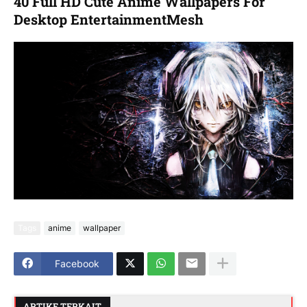
40 Full HD Cute Anime Wallpapers For
Desktop EntertainmentMesh
Tags
anime
wallpaper
Facebook
ARTIKE TERKAIT