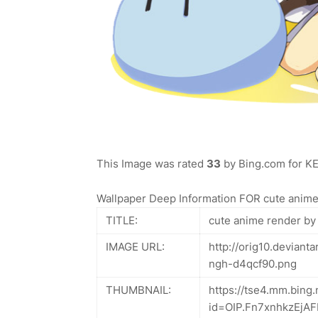
This Image was rated
33
by Bing.com for KEY
Wallpaper Deep Information FOR cute anime
TITLE:
cute anime render by
IMAGE URL:
http://orig10.deviant
ngh-d4qcf90.png
THUMBNAIL:
https://tse4.mm.bing.
id=OIP.Fn7xnhkzEjA