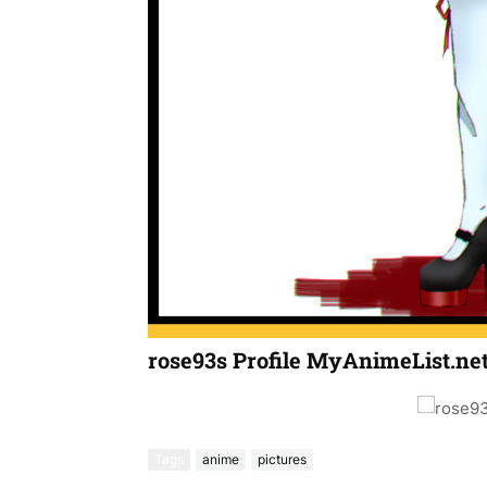
rose93s Profile MyAnimeList.ne
Tags
anime
pictures