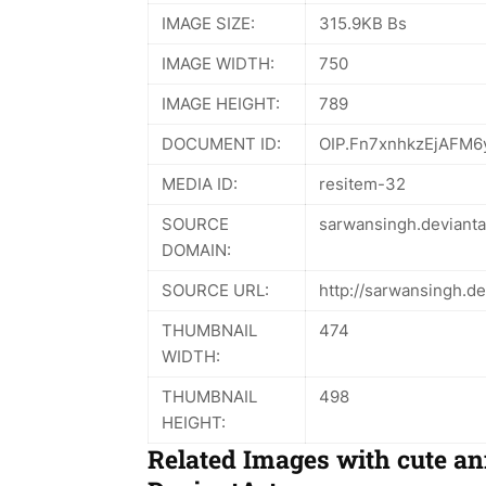
IMAGE SIZE:
315.9KB Bs
IMAGE WIDTH:
750
IMAGE HEIGHT:
789
DOCUMENT ID:
OIP.Fn7xnhkzEjAFM6
MEDIA ID:
resitem-32
SOURCE
sarwansingh.devianta
DOMAIN:
SOURCE URL:
http://sarwansingh.d
THUMBNAIL
474
WIDTH:
THUMBNAIL
498
HEIGHT:
Related Images with cute a