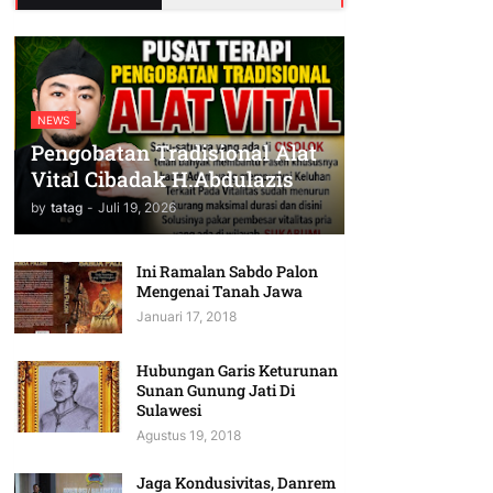
NEWS
Pengobatan Tradisional Alat
Vital Cibadak H.Abdulazis
by
tatag
-
Juli 19, 2026
Ini Ramalan Sabdo Palon
Mengenai Tanah Jawa
Januari 17, 2018
Hubungan Garis Keturunan
Sunan Gunung Jati Di
Sulawesi
Agustus 19, 2018
Jaga Kondusivitas, Danrem