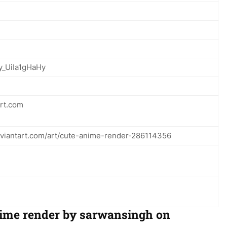
y_UiIa1gHaHy
rt.com
eviantart.com/art/cute-anime-render-286114356
nime render by sarwansingh on