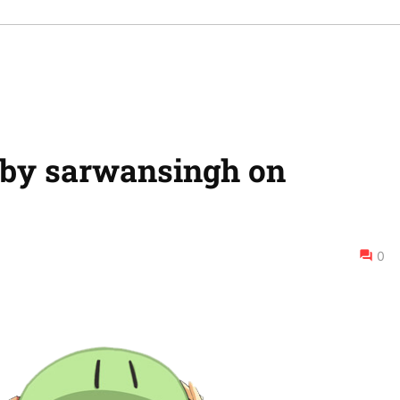
 by sarwansingh on
0