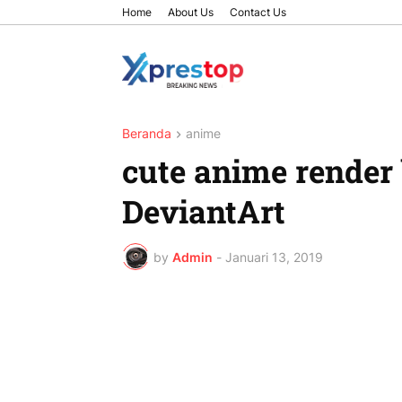
Home
About Us
Contact Us
Beranda
anime
cute anime render
DeviantArt
by
Admin
-
Januari 13, 2019