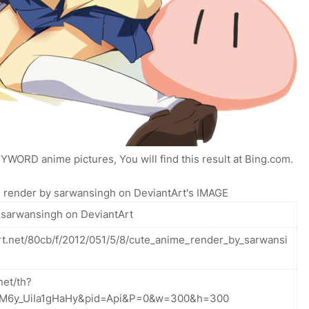
WORD anime pictures, You will find this result at Bing.com.
 render by sarwansingh on DeviantArt's IMAGE
 sarwansingh on DeviantArt
art.net/80cb/f/2012/051/5/8/cute_anime_render_by_sarwansi
net/th?
FM6y_UiIa1gHaHy&pid=Api&P=0&w=300&h=300