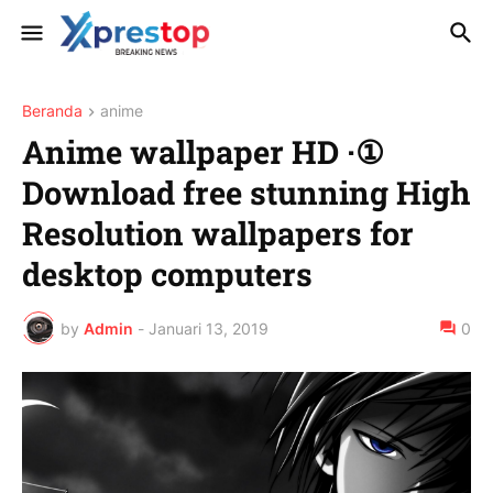
Beranda
anime
Anime wallpaper HD ·①
Download free stunning High
Resolution wallpapers for
desktop computers
by
Admin
-
Januari 13, 2019
0