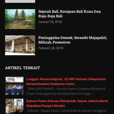
Sejarah Bali, Kerajaan Bali Kuno Dan
Raja-Raja Bali
Januari 19, 2018
Peninggalan Demak, Serambi Majapahit,
Mihrab, Pawestren
Februari 28, 2018
ARTIKEL TERKAIT
Langgar Aturan Imigrasi, 25 WN Vietnam Dideportasi
Melalui Bandara Soekarno-Hatta
TANJUNGPINANG - Rumah Detensi Imigrasi (Rudenim)
Pusat Tanjungpinang mendeportasi 25 warga...
Sukses Panen Pokcoy Hidroponik, Bapas Jakarta Barat
Wujudkan Pangan Mandiri
Jakarta - Bapas Kelas I Jakarta Barat sukses menggelar