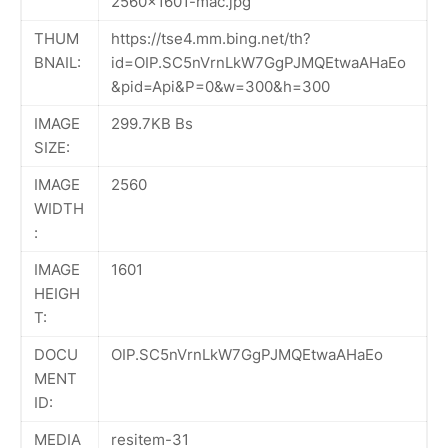
2560x1601-mac.jpg
THUM
https://tse4.mm.bing.net/th?
BNAIL:
id=OIP.SC5nVrnLkW7GgPJMQEtwaAHaEo
&pid=Api&P=0&w=300&h=300
IMAGE
299.7KB Bs
SIZE:
IMAGE
2560
WIDTH
:
IMAGE
1601
HEIGH
T:
DOCU
OIP.SC5nVrnLkW7GgPJMQEtwaAHaEo
MENT
ID:
MEDIA
resitem-31