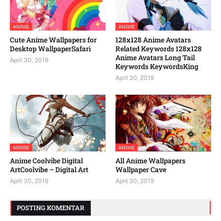
ANIME
ANIME
Cute Anime Wallpapers for
128x128 Anime Avatars
Desktop WallpaperSafari
Related Keywords 128x128
Anime Avatars Long Tail
April 30, 2019
Keywords KeywordsKing
April 30, 2019
ANIME
ANIME
Anime Coolvibe Digital
All Anime Wallpapers
ArtCoolvibe – Digital Art
Wallpaper Cave
April 30, 2019
April 30, 2019
POSTING KOMENTAR