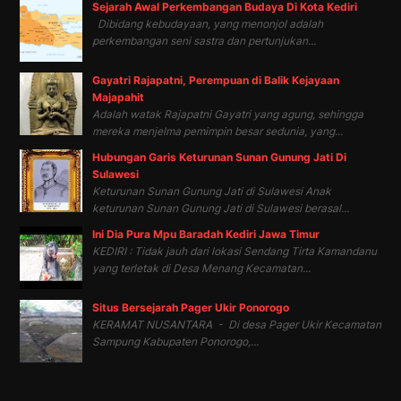
Sejarah Awal Perkembangan Budaya Di Kota Kediri
Dibidang kebudayaan, yang menonjol adalah
perkembangan seni sastra dan pertunjukan...
Gayatri Rajapatni, Perempuan di Balik Kejayaan
Majapahit
Adalah watak Rajapatni Gayatri yang agung, sehingga
mereka menjelma pemimpin besar sedunia, yang...
Hubungan Garis Keturunan Sunan Gunung Jati Di
Sulawesi
Keturunan Sunan Gunung Jati di Sulawesi Anak
keturunan Sunan Gunung Jati di Sulawesi berasal...
Ini Dia Pura Mpu Baradah Kediri Jawa Timur
KEDIRI : Tidak jauh dari lokasi Sendang Tirta Kamandanu
yang terletak di Desa Menang Kecamatan...
Situs Bersejarah Pager Ukir Ponorogo
KERAMAT NUSANTARA - Di desa Pager Ukir Kecamatan
Sampung Kabupaten Ponorogo,...